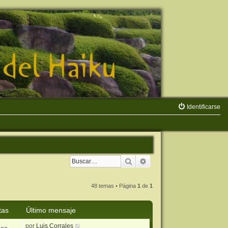
Identificarse
Buscar
Búsqueda avanzada
48 temas • Página
1
de
1
tas
Último mensaje
por
Luis Corrales