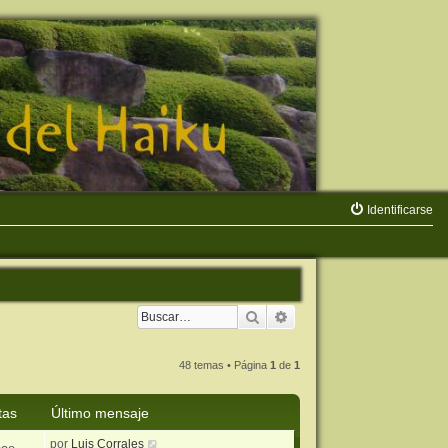
Identificarse
Buscar
Búsqueda avanzada
48 temas • Página
1
de
1
tas
Último mensaje
por
Luis Corrales