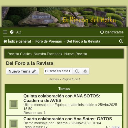
FAQ
Identificarse
B
Índice general
Foro de Poemas
Del Foro a la Revista
u
Revista Clasica
Nuestro Facebook
Nueva Revista
s
Del Foro a la Revista
c
Buscar
Búsqueda avanzada
Nuevo Tema
a
r
5 temas • Página
1
de
1
Temas
Quinta colaboración con ANA SOTOS:
Cuaderno de AVES
Último mensaje por
Equipo de administración
«
25/Abr/2025
15:50
Respuestas:
1
Cuarta colaboración con Ana Sotos: GATOS
Último mensaje por
Encarna
«
26/Nov/2023 10:04
Respuestas:
17