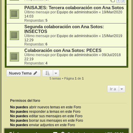
1
2
PAISAJES: Tercera colaboración con Ana Sotos
Último mensaje por
Equipo de administración
«
19/Mar/2020
14:03
Respuestas:
5
Segunda colaboración con Ana Sotos:
INSECTOS
Último mensaje por
Equipo de administración
«
15/Mar/2019
12:29
Respuestas:
6
Colaboración con Ana Sotos: PECES
Último mensaje por
Equipo de administración
«
09/Jul/2018
22:19
Respuestas:
4
Nuevo Tema
5 temas • Página
1
de
1
Ir a
Permisos del foro
No puedes
abrir nuevos temas en este Foro
No puedes
responder a temas en este Foro
No puedes
editar sus mensajes en este Foro
No puedes
borrar sus mensajes en este Foro
No puedes
enviar adjuntos en este Foro