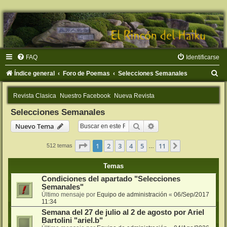
FAQ
Identificarse
B
Índice general
Foro de Poemas
Selecciones Semanales
u
Revista Clasica
Nuestro Facebook
Nueva Revista
s
Selecciones Semanales
c
Buscar
Búsqueda avanzada
Nuevo Tema
a
r
Página
1
de
11
1
2
3
4
5
11
Siguiente
512 temas
…
Temas
Condiciones del apartado "Selecciones
Semanales"
Último mensaje por
Equipo de administración
«
06/Sep/2017
11:34
Semana del 27 de julio al 2 de agosto por Ariel
Bartolini "ariel.b"