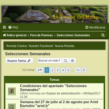
FAQ
Identificarse
B
Índice general
Foro de Poemas
Selecciones Semanales
u
Revista Clasica
Nuestro Facebook
Nueva Revista
s
Selecciones Semanales
c
Buscar
Búsqueda avanzada
Nuevo Tema
a
r
Página
1
de
11
1
2
3
4
5
11
Siguiente
512 temas
…
Temas
Condiciones del apartado "Selecciones
Semanales"
Último mensaje por
Equipo de administración
«
06/Sep/2017
11:34
Semana del 27 de julio al 2 de agosto por Ariel
Bartolini "ariel.b"