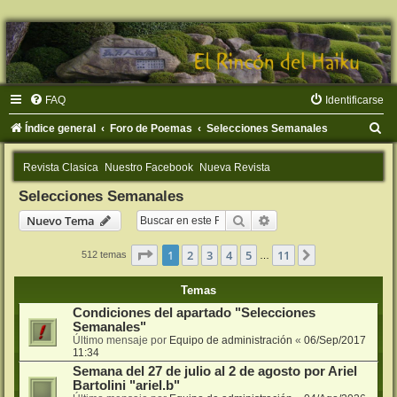
FAQ
Identificarse
B
Índice general
Foro de Poemas
Selecciones Semanales
u
Revista Clasica
Nuestro Facebook
Nueva Revista
s
Selecciones Semanales
c
Buscar
Búsqueda avanzada
Nuevo Tema
a
r
Página
1
de
11
1
2
3
4
5
11
Siguiente
512 temas
…
Temas
Condiciones del apartado "Selecciones
Semanales"
Último mensaje por
Equipo de administración
«
06/Sep/2017
11:34
Semana del 27 de julio al 2 de agosto por Ariel
Bartolini "ariel.b"