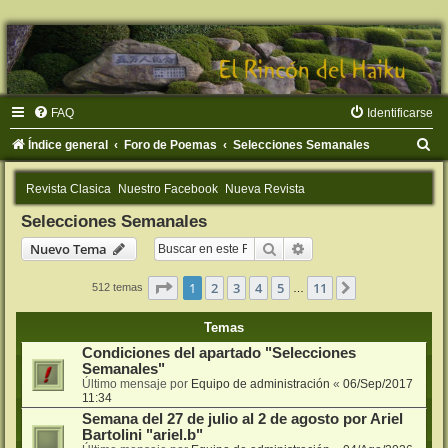
FAQ
Identificarse
B
Índice general
Foro de Poemas
Selecciones Semanales
u
Revista Clasica
Nuestro Facebook
Nueva Revista
s
Selecciones Semanales
c
Buscar
Búsqueda avanzada
Nuevo Tema
a
r
Página
1
de
11
1
2
3
4
5
11
Siguiente
512 temas
…
Temas
Condiciones del apartado "Selecciones
Semanales"
Último mensaje por
Equipo de administración
«
06/Sep/2017
11:34
Semana del 27 de julio al 2 de agosto por Ariel
Bartolini "ariel.b"