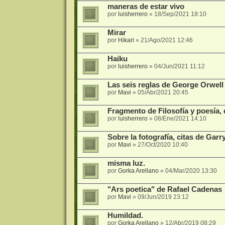
maneras de estar vivo
por
luisherrero
»
18/Sep/2021 18:10
Mirar
por
Hikari
»
21/Ago/2021 12:46
Haiku
por
luisherrero
»
04/Jun/2021 11:12
Las seis reglas de George Orwell 
por
Mavi
»
05/Abr/2021 20:45
Fragmento de Filosofía y poesía
por
luisherrero
»
08/Ene/2021 14:10
Sobre la fotografía, citas de Gar
por
Mavi
»
27/Oct/2020 10:40
misma luz.
por
Gorka Arellano
»
04/Mar/2020 13:30
"Ars poetica" de Rafael Cadenas
por
Mavi
»
09/Jun/2019 23:12
Humildad.
por
Gorka Arellano
»
12/Abr/2019 08:29