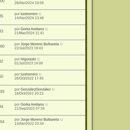
900
28/Abr/2024 19:56
por
luisherrero
35
14/Abr/2024 13:46
por
Gorka Arellano
33
21/Mar/2024 11:41
por
Jorge Moreno Bulbarela
560
22/Jul/2023 19:43
por
Higurashi
82
01/Jul/2023 14:00
por
luisherrero
50
26/Oct/2022 17:45
por
GonzálezGonzález
193
16/Oct/2022 20:23
por
Gorka Arellano
34
21/Sep/2022 07:34
por
Jorge Moreno Bulbarela
764
13/Abr/2022 23:34