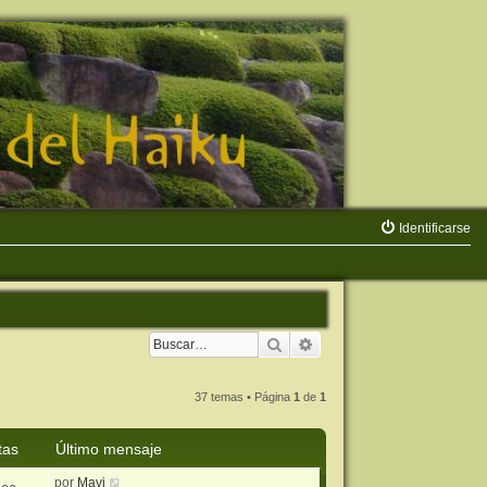
Identificarse
Buscar
Búsqueda avanzada
37 temas • Página
1
de
1
tas
Último mensaje
por
Mavi