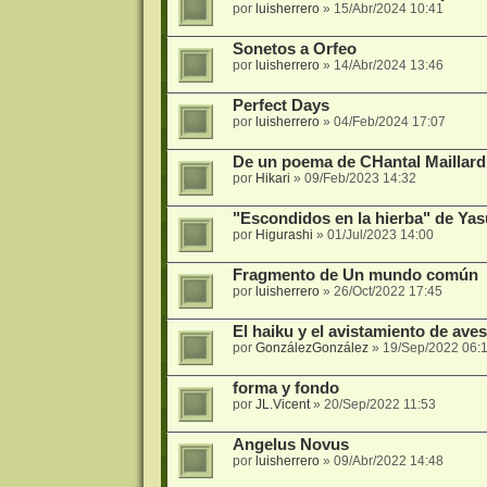
por
luisherrero
»
15/Abr/2024 10:41
Sonetos a Orfeo
por
luisherrero
»
14/Abr/2024 13:46
Perfect Days
por
luisherrero
»
04/Feb/2024 17:07
De un poema de CHantal Maillard
por
Hikari
»
09/Feb/2023 14:32
"Escondidos en la hierba" de Ya
por
Higurashi
»
01/Jul/2023 14:00
Fragmento de Un mundo común
por
luisherrero
»
26/Oct/2022 17:45
El haiku y el avistamiento de ave
por
GonzálezGonzález
»
19/Sep/2022 06:
forma y fondo
por
JL.Vicent
»
20/Sep/2022 11:53
Angelus Novus
por
luisherrero
»
09/Abr/2022 14:48