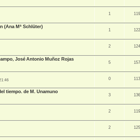
1
11
en (Ana Mª Schlüter)
1
12
2
12
 campo, José Antonio Muñoz Rojas
5
15
0
11
21:46
del tiempo. de M. Unamuno
3
13
2
11
2
12