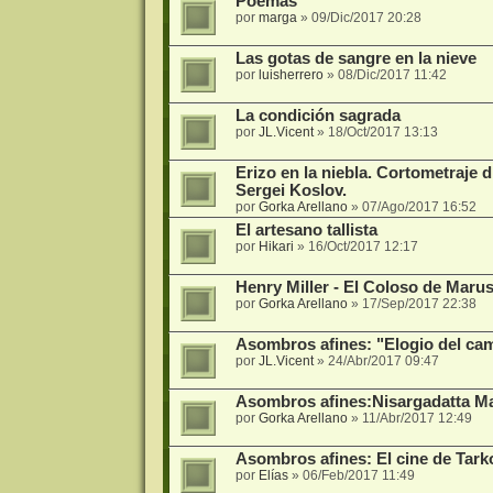
Poemas
por
marga
»
09/Dic/2017 20:28
Las gotas de sangre en la nieve
por
luisherrero
»
08/Dic/2017 11:42
La condición sagrada
por
JL.Vicent
»
18/Oct/2017 13:13
Erizo en la niebla. Cortometraje 
Sergei Koslov.
por
Gorka Arellano
»
07/Ago/2017 16:52
El artesano tallista
por
Hikari
»
16/Oct/2017 12:17
Henry Miller - El Coloso de Marus
por
Gorka Arellano
»
17/Sep/2017 22:38
Asombros afines: "Elogio del cam
por
JL.Vicent
»
24/Abr/2017 09:47
Asombros afines:Nisargadatta Ma
por
Gorka Arellano
»
11/Abr/2017 12:49
Asombros afines: El cine de Tark
por
Elías
»
06/Feb/2017 11:49