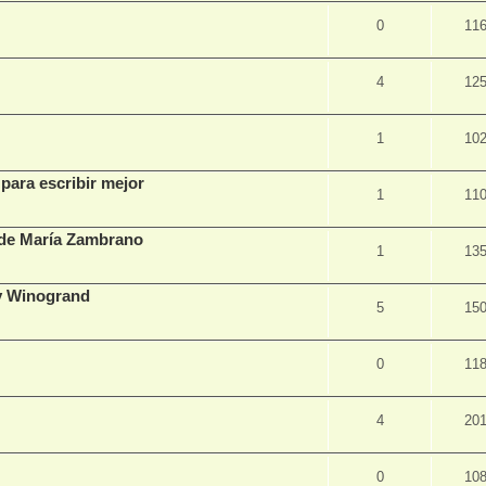
0
11
4
12
1
10
para escribir mejor
1
11
, de María Zambrano
1
13
ry Winogrand
5
15
0
11
4
20
0
10