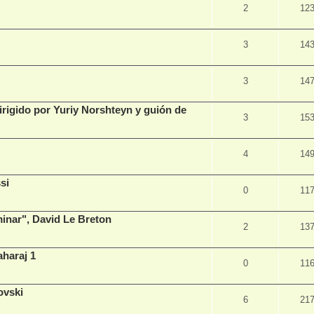
2
12
3
14
3
14
dirigido por Yuriy Norshteyn y guión de
3
15
4
14
si
0
11
inar", David Le Breton
2
13
haraj 1
0
11
ovski
6
21