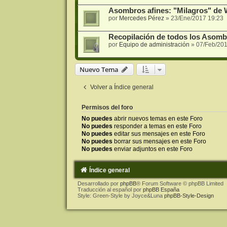
Asombros afines: "Milagros" de
por
Mercedes Pérez
»
23/Ene/2017 19:23
Recopilación de todos los Asomb
por
Equipo de administración
»
07/Feb/201
Nuevo Tema
Volver a Índice general
Permisos del foro
No puedes
abrir nuevos temas en este Foro
No puedes
responder a temas en este Foro
No puedes
editar sus mensajes en este Foro
No puedes
borrar sus mensajes en este Foro
No puedes
enviar adjuntos en este Foro
Índice general
Desarrollado por
phpBB
® Forum Software © phpBB Limited
Traducción al español por
phpBB España
Style: Green-Style by Joyce&Luna
phpBB-Style-Design