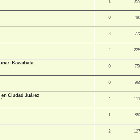
1
35
0
49
3
77
2
22
sunari Kawabata.
0
75
0
96
s en Ciudad Juárez
4
11
12
1
85
2
12