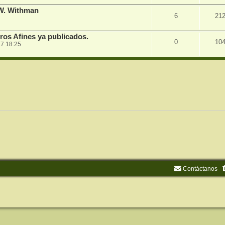
 W. Withman
6
21
ros Afines ya publicados.
0
10
7 18:25
Contáctanos