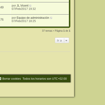
por
JL.Vicent
249
07/Feb/2017 19:32
por
Equipo de administración
476
07/Feb/2017 18:25
37 temas • Página
1
de
1
Ir a
Borrar cookies
Todos los horarios son
UTC+02:00