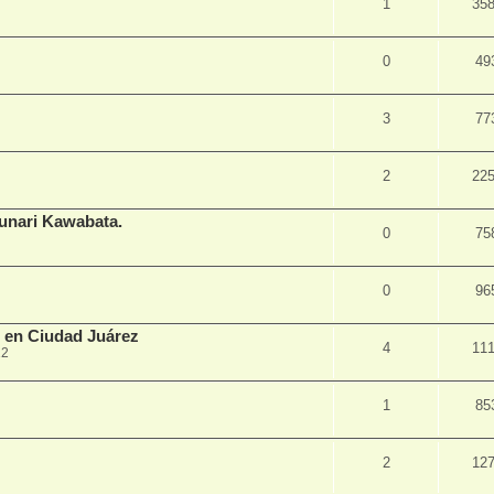
1
35
0
49
3
77
2
22
sunari Kawabata.
0
75
0
96
s en Ciudad Juárez
4
11
12
1
85
2
12