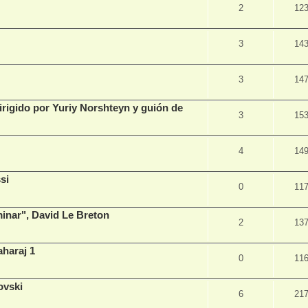
2
12
3
14
3
14
dirigido por Yuriy Norshteyn y guión de
3
15
4
14
si
0
11
inar", David Le Breton
2
13
haraj 1
0
11
ovski
6
21