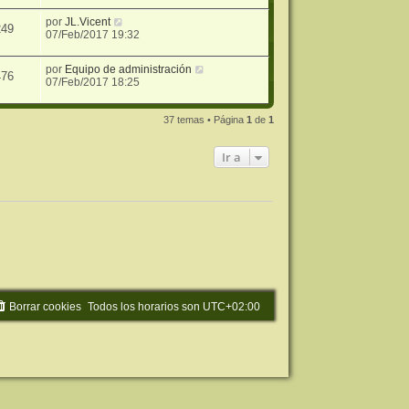
por
JL.Vicent
249
07/Feb/2017 19:32
por
Equipo de administración
476
07/Feb/2017 18:25
37 temas • Página
1
de
1
Ir a
Borrar cookies
Todos los horarios son
UTC+02:00