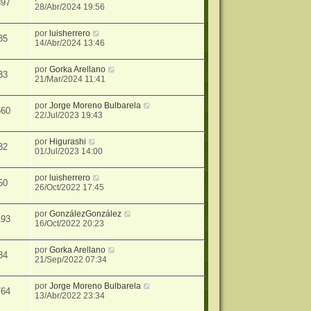
897
28/Abr/2024 19:56
por
luisherrero
35
14/Abr/2024 13:46
por
Gorka Arellano
33
21/Mar/2024 11:41
por
Jorge Moreno Bulbarela
560
22/Jul/2023 19:43
por
Higurashi
82
01/Jul/2023 14:00
por
luisherrero
50
26/Oct/2022 17:45
por
GonzálezGonzález
193
16/Oct/2022 20:23
por
Gorka Arellano
34
21/Sep/2022 07:34
por
Jorge Moreno Bulbarela
764
13/Abr/2022 23:34