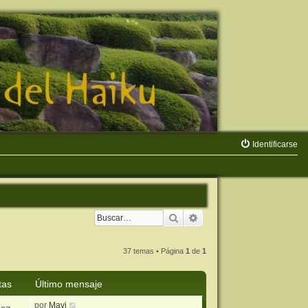
Identificarse
Buscar
Búsqueda avanzada
37 temas • Página
1
de
1
tas
Último mensaje
por
Mavi