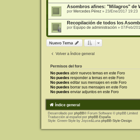
Asombros afines: "Milagros" de
por
Mercedes Pérez
»
23/Ene/2017 19:23
Recopilación de todos los Asomb
por
Equipo de administración
»
07/Feb/201
Nuevo Tema
Volver a Índice general
Permisos del foro
No puedes
abrir nuevos temas en este Foro
No puedes
responder a temas en este Foro
No puedes
editar sus mensajes en este Foro
No puedes
borrar sus mensajes en este Foro
No puedes
enviar adjuntos en este Foro
Índice general
Desarrollado por
phpBB
® Forum Software © phpBB Limited
Traducción al español por
phpBB España
Style: Green-Style by Joyce&Luna
phpBB-Style-Design