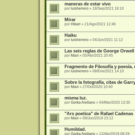
maneras de estar vivo
por
luisherrero
»
18/Sep/2021 18:10
Mirar
por
Hikari
»
21/Ago/2021 12:46
Haiku
por
luisherrero
»
04/Jun/2021 11:12
Las seis reglas de George Orwell 
por
Mavi
»
05/Abr/2021 20:45
Fragmento de Filosofía y poesía
por
luisherrero
»
08/Ene/2021 14:10
Sobre la fotografía, citas de Gar
por
Mavi
»
27/Oct/2020 10:40
misma luz.
por
Gorka Arellano
»
04/Mar/2020 13:30
"Ars poetica" de Rafael Cadenas
por
Mavi
»
09/Jun/2019 23:12
Humildad.
por
Gorka Arellano
»
12/Abr/2019 08:29