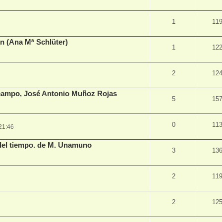
1
11
en (Ana Mª Schlüter)
1
12
2
12
 campo, José Antonio Muñoz Rojas
5
15
0
11
21:46
del tiempo. de M. Unamuno
3
13
2
11
2
12