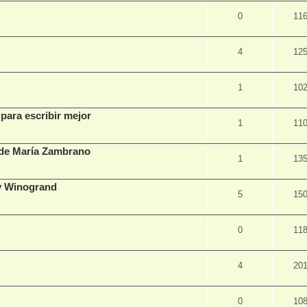
0
11
4
12
1
10
para escribir mejor
1
11
, de María Zambrano
1
13
ry Winogrand
5
15
0
11
4
20
0
10