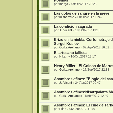
Poemas
por
marga
»
09/Dic/2017 20:28
Las gotas de sangre en la nieve
por
luisherrero
»
08/Dic/2017 11:42
La condición sagrada
por
JL.Vicent
»
18/Oct/2017 13:13
Erizo en la niebla. Cortometraje 
Sergei Koslov.
por
Gorka Arellano
»
07/Ago/2017 16:52
El artesano tallista
por
Hikari
»
16/Oct/2017 12:17
Henry Miller - El Coloso de Marus
por
Gorka Arellano
»
17/Sep/2017 22:38
Asombros afines: "Elogio del cam
por
JL.Vicent
»
24/Abr/2017 09:47
Asombros afines:Nisargadatta Ma
por
Gorka Arellano
»
11/Abr/2017 12:49
Asombros afines: El cine de Tark
por
Elías
»
06/Feb/2017 11:49