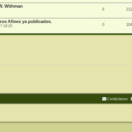
 W. Withman
6
21
ros Afines ya publicados.
0
10
7 18:25
Contáctanos