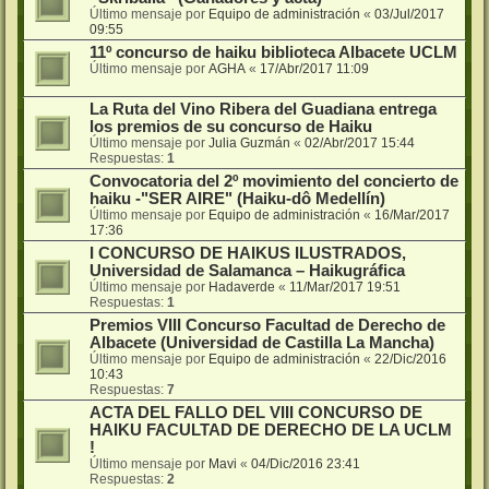
Último mensaje por
Equipo de administración
«
03/Jul/2017
09:55
11º concurso de haiku biblioteca Albacete UCLM
Último mensaje por
AGHA
«
17/Abr/2017 11:09
La Ruta del Vino Ribera del Guadiana entrega
los premios de su concurso de Haiku
Último mensaje por
Julia Guzmán
«
02/Abr/2017 15:44
Respuestas:
1
Convocatoria del 2º movimiento del concierto de
haiku -"SER AIRE" (Haiku-dô Medellín)
Último mensaje por
Equipo de administración
«
16/Mar/2017
17:36
I CONCURSO DE HAIKUS ILUSTRADOS,
Universidad de Salamanca – Haikugráfica
Último mensaje por
Hadaverde
«
11/Mar/2017 19:51
Respuestas:
1
Premios VIII Concurso Facultad de Derecho de
Albacete (Universidad de Castilla La Mancha)
Último mensaje por
Equipo de administración
«
22/Dic/2016
10:43
Respuestas:
7
ACTA DEL FALLO DEL VIII CONCURSO DE
HAIKU FACULTAD DE DERECHO DE LA UCLM
!
Último mensaje por
Mavi
«
04/Dic/2016 23:41
Respuestas:
2