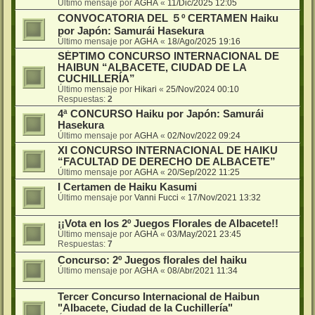
Último mensaje por
AGHA
«
11/Dic/2025 12:05
CONVOCATORIA DEL ５º CERTAMEN Haiku
por Japón: Samurái Hasekura
Último mensaje por
AGHA
«
18/Ago/2025 19:16
SÉPTIMO CONCURSO INTERNACIONAL DE
HAIBUN “ALBACETE, CIUDAD DE LA
CUCHILLERÍA”
Último mensaje por
Hikari
«
25/Nov/2024 00:10
Respuestas:
2
4ª CONCURSO Haiku por Japón: Samurái
Hasekura
Último mensaje por
AGHA
«
02/Nov/2022 09:24
XI CONCURSO INTERNACIONAL DE HAIKU
“FACULTAD DE DERECHO DE ALBACETE”
Último mensaje por
AGHA
«
20/Sep/2022 11:25
I Certamen de Haiku Kasumi
Último mensaje por
Vanni Fucci
«
17/Nov/2021 13:32
¡¡Vota en los 2º Juegos Florales de Albacete!!
Último mensaje por
AGHA
«
03/May/2021 23:45
Respuestas:
7
Concurso: 2º Juegos florales del haiku
Último mensaje por
AGHA
«
08/Abr/2021 11:34
Tercer Concurso Internacional de Haibun
"Albacete, Ciudad de la Cuchillería"