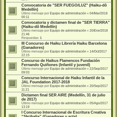
Convocatoria de "SER FUEGO/LUZ" (Haiku-dô
Medellín)
Último mensaje por
Equipo de administración
«
04/Mar/2018
00:11
Convocatoria y dictamen final de "SER TIERRA"
(Haiku-dô Medellín)
Último mensaje por
Equipo de administración
«
20/Ene/2018
21:46
Respuestas:
1
III Concurso de Haiku Librería Haiku Barcelona
(Ganadores)
Último mensaje por
Equipo de administración
«
14/Oct/2017
22:15
Concurso de Haikus Flamencos Fundación
Fernando Quiñones (Infantil y juvenil)
Último mensaje por
Equipo de administración
«
22/Sep/2017
09:03
Concurso Internacional de Haiku Infantil de la
JAL Foundation 2017-2018
Último mensaje por
Equipo de administración
«
20/Sep/2017
11:21
Dictamen final SER AIRE (Medellín, 31 de julio
de 2017)
Último mensaje por
Equipo de administración
«
05/Ago/2017
13:19
I Concurso Internacional de Escritura Creativa
“Skribalia” (Ganadores y acta)