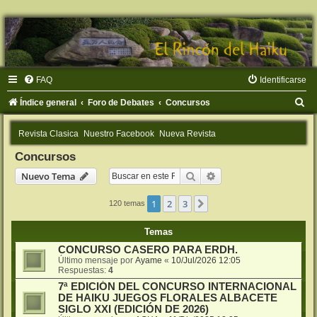
FAQ
Identificarse
B
Índice general
Foro de Debates
Concursos
u
Revista Clasica
Nuestro Facebook
Nueva Revista
s
Concursos
c
Buscar
Búsqueda avanzada
Nuevo Tema
a
r
1
2
3
Siguiente
120 temas
Temas
CONCURSO CASERO PARA ERDH.
Último mensaje por
Ayame
«
10/Jul/2026 12:05
Respuestas:
4
7ª EDICIÓN DEL CONCURSO INTERNACIONAL
DE HAIKU JUEGOS FLORALES ALBACETE
SIGLO XXI (EDICIÓN DE 2026)