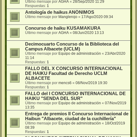
Último mensaje por
AGHA
«
28/Sep/2020 11:29
Respuestas:
1
Antología de haikus ANÓNIMOS
Último mensaje por
Manglerojo
«
17/Ago/2020 09:34
Concurso de haiku KUSAMAKURA
Último mensaje por
AGHA
«
08/Jun/2020 13:13
Decimocuarto Concurso de la Biblioteca del
Campus Albacete (UCLM)
Último mensaje por
Equipo de administración
«
23/Abr/2020
11:14
Respuestas:
1
FALLO DEL X CONCURSO INTERNACIONAL
DE HAIKU Facultad de Derecho UCLM
ALBACETE
Último mensaje por
mencs6
«
08/Nov/2019 19:30
Respuestas:
1
FALLO del I CONCURSO INTERNACIONAL DE
HAIKU "SENDA DEL SUR"
Último mensaje por
Equipo de administración
«
07/Nov/2019
13:35
Entrega de premios II Concurso Internacional de
Haibun "Albacete, ciudad de la cuchillería"
Último mensaje por
Equipo de administración
«
18/Oct/2019
08:39
Respuestas:
1