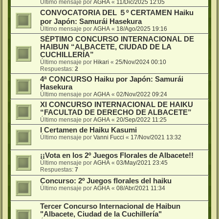
Último mensaje por
AGHA
«
11/Dic/2025 12:05
CONVOCATORIA DEL ５º CERTAMEN Haiku
por Japón: Samurái Hasekura
Último mensaje por
AGHA
«
18/Ago/2025 19:16
SÉPTIMO CONCURSO INTERNACIONAL DE
HAIBUN “ALBACETE, CIUDAD DE LA
CUCHILLERÍA”
Último mensaje por
Hikari
«
25/Nov/2024 00:10
Respuestas:
2
4ª CONCURSO Haiku por Japón: Samurái
Hasekura
Último mensaje por
AGHA
«
02/Nov/2022 09:24
XI CONCURSO INTERNACIONAL DE HAIKU
“FACULTAD DE DERECHO DE ALBACETE”
Último mensaje por
AGHA
«
20/Sep/2022 11:25
I Certamen de Haiku Kasumi
Último mensaje por
Vanni Fucci
«
17/Nov/2021 13:32
¡¡Vota en los 2º Juegos Florales de Albacete!!
Último mensaje por
AGHA
«
03/May/2021 23:45
Respuestas:
7
Concurso: 2º Juegos florales del haiku
Último mensaje por
AGHA
«
08/Abr/2021 11:34
Tercer Concurso Internacional de Haibun
"Albacete, Ciudad de la Cuchillería"