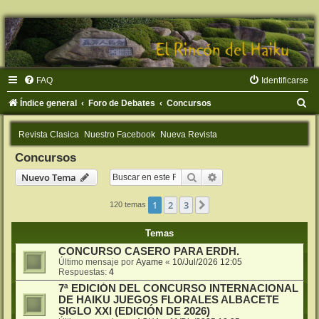
FAQ
Identificarse
B
Índice general
Foro de Debates
Concursos
u
Revista Clasica
Nuestro Facebook
Nueva Revista
s
Concursos
c
Buscar
Búsqueda avanzada
Nuevo Tema
a
r
1
2
3
Siguiente
120 temas
Temas
CONCURSO CASERO PARA ERDH.
Último mensaje por
Ayame
«
10/Jul/2026 12:05
Respuestas:
4
7ª EDICIÓN DEL CONCURSO INTERNACIONAL
DE HAIKU JUEGOS FLORALES ALBACETE
SIGLO XXI (EDICIÓN DE 2026)