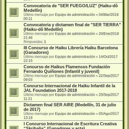
Convocatoria de "SER FUEGO/LUZ" (Haiku-dô
Medellín)
Último mensaje por
Equipo de administración
«
04/Mar/2018
00:11
Convocatoria y dictamen final de "SER TIERRA"
(Haiku-dô Medellín)
Último mensaje por
Equipo de administración
«
20/Ene/2018
21:46
Respuestas:
1
III Concurso de Haiku Librería Haiku Barcelona
(Ganadores)
Último mensaje por
Equipo de administración
«
14/Oct/2017
22:15
Concurso de Haikus Flamencos Fundación
Fernando Quiñones (Infantil y juvenil)
Último mensaje por
Equipo de administración
«
22/Sep/2017
09:03
Concurso Internacional de Haiku Infantil de la
JAL Foundation 2017-2018
Último mensaje por
Equipo de administración
«
20/Sep/2017
11:21
Dictamen final SER AIRE (Medellín, 31 de julio
de 2017)
Último mensaje por
Equipo de administración
«
05/Ago/2017
13:19
I Concurso Internacional de Escritura Creativa
“Skribalia” (Ganadores y acta)