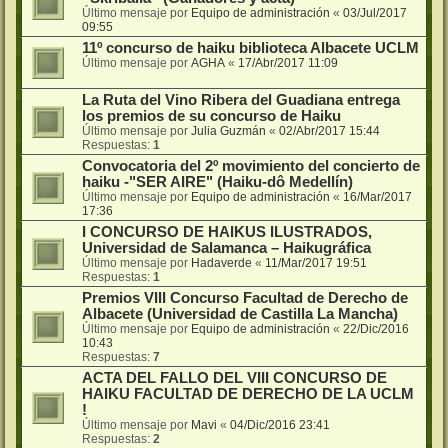
Último mensaje por
Equipo de administración
«
03/Jul/2017
09:55
11º concurso de haiku biblioteca Albacete UCLM
Último mensaje por
AGHA
«
17/Abr/2017 11:09
La Ruta del Vino Ribera del Guadiana entrega
los premios de su concurso de Haiku
Último mensaje por
Julia Guzmán
«
02/Abr/2017 15:44
Respuestas:
1
Convocatoria del 2º movimiento del concierto de
haiku -"SER AIRE" (Haiku-dô Medellín)
Último mensaje por
Equipo de administración
«
16/Mar/2017
17:36
I CONCURSO DE HAIKUS ILUSTRADOS,
Universidad de Salamanca – Haikugráfica
Último mensaje por
Hadaverde
«
11/Mar/2017 19:51
Respuestas:
1
Premios VIII Concurso Facultad de Derecho de
Albacete (Universidad de Castilla La Mancha)
Último mensaje por
Equipo de administración
«
22/Dic/2016
10:43
Respuestas:
7
ACTA DEL FALLO DEL VIII CONCURSO DE
HAIKU FACULTAD DE DERECHO DE LA UCLM
!
Último mensaje por
Mavi
«
04/Dic/2016 23:41
Respuestas:
2