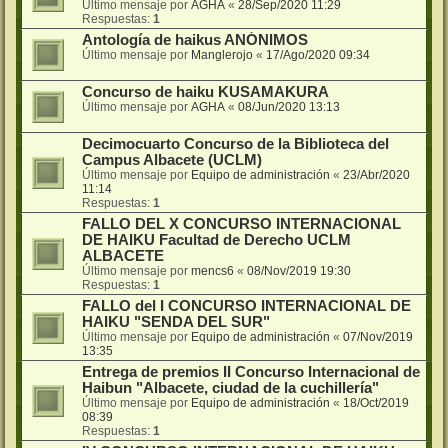
Último mensaje por
AGHA
«
28/Sep/2020 11:29
Respuestas:
1
Antología de haikus ANÓNIMOS
Último mensaje por
Manglerojo
«
17/Ago/2020 09:34
Concurso de haiku KUSAMAKURA
Último mensaje por
AGHA
«
08/Jun/2020 13:13
Decimocuarto Concurso de la Biblioteca del
Campus Albacete (UCLM)
Último mensaje por
Equipo de administración
«
23/Abr/2020
11:14
Respuestas:
1
FALLO DEL X CONCURSO INTERNACIONAL
DE HAIKU Facultad de Derecho UCLM
ALBACETE
Último mensaje por
mencs6
«
08/Nov/2019 19:30
Respuestas:
1
FALLO del I CONCURSO INTERNACIONAL DE
HAIKU "SENDA DEL SUR"
Último mensaje por
Equipo de administración
«
07/Nov/2019
13:35
Entrega de premios II Concurso Internacional de
Haibun "Albacete, ciudad de la cuchillería"
Último mensaje por
Equipo de administración
«
18/Oct/2019
08:39
Respuestas:
1