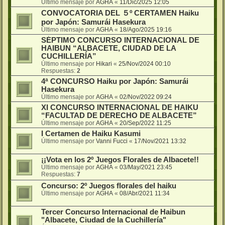
Último mensaje por
AGHA
«
11/Dic/2025 12:05
CONVOCATORIA DEL ５º CERTAMEN Haiku
por Japón: Samurái Hasekura
Último mensaje por
AGHA
«
18/Ago/2025 19:16
SÉPTIMO CONCURSO INTERNACIONAL DE
HAIBUN “ALBACETE, CIUDAD DE LA
CUCHILLERÍA”
Último mensaje por
Hikari
«
25/Nov/2024 00:10
Respuestas:
2
4ª CONCURSO Haiku por Japón: Samurái
Hasekura
Último mensaje por
AGHA
«
02/Nov/2022 09:24
XI CONCURSO INTERNACIONAL DE HAIKU
“FACULTAD DE DERECHO DE ALBACETE”
Último mensaje por
AGHA
«
20/Sep/2022 11:25
I Certamen de Haiku Kasumi
Último mensaje por
Vanni Fucci
«
17/Nov/2021 13:32
¡¡Vota en los 2º Juegos Florales de Albacete!!
Último mensaje por
AGHA
«
03/May/2021 23:45
Respuestas:
7
Concurso: 2º Juegos florales del haiku
Último mensaje por
AGHA
«
08/Abr/2021 11:34
Tercer Concurso Internacional de Haibun
"Albacete, Ciudad de la Cuchillería"