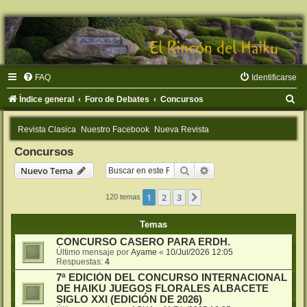
FAQ
Identificarse
B
Índice general
Foro de Debates
Concursos
u
Revista Clasica
Nuestro Facebook
Nueva Revista
s
Concursos
c
Buscar
Búsqueda avanzada
Nuevo Tema
a
r
1
2
3
Siguiente
120 temas
Temas
CONCURSO CASERO PARA ERDH.
Último mensaje por
Ayame
«
10/Jul/2026 12:05
Respuestas:
4
7ª EDICIÓN DEL CONCURSO INTERNACIONAL
DE HAIKU JUEGOS FLORALES ALBACETE
SIGLO XXI (EDICIÓN DE 2026)