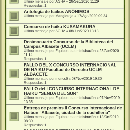
Último mensaje por
AGHA
«
28/Sep/2020 11:29
Respuestas:
1
Antología de haikus ANÓNIMOS
Último mensaje por
Manglerojo
«
17/Ago/2020 09:34
Concurso de haiku KUSAMAKURA
Último mensaje por
AGHA
«
08/Jun/2020 13:13
Decimocuarto Concurso de la Biblioteca del
Campus Albacete (UCLM)
Último mensaje por
Equipo de administración
«
23/Abr/2020
11:14
Respuestas:
1
FALLO DEL X CONCURSO INTERNACIONAL
DE HAIKU Facultad de Derecho UCLM
ALBACETE
Último mensaje por
mencs6
«
08/Nov/2019 19:30
Respuestas:
1
FALLO del I CONCURSO INTERNACIONAL DE
HAIKU "SENDA DEL SUR"
Último mensaje por
Equipo de administración
«
07/Nov/2019
13:35
Entrega de premios II Concurso Internacional de
Haibun "Albacete, ciudad de la cuchillería"
Último mensaje por
Equipo de administración
«
18/Oct/2019
08:39
Respuestas:
1