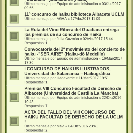
Último mensaje por
Equipo de administración
«
03/Jul/2017
09:55
11º concurso de haiku biblioteca Albacete UCLM
Último mensaje por
AGHA
«
17/Abr/2017 11:09
La Ruta del Vino Ribera del Guadiana entrega
los premios de su concurso de Haiku
Último mensaje por
Julia Guzmán
«
02/Abr/2017 15:44
Respuestas:
1
Convocatoria del 2º movimiento del concierto de
haiku -"SER AIRE" (Haiku-dô Medellín)
Último mensaje por
Equipo de administración
«
16/Mar/2017
17:36
I CONCURSO DE HAIKUS ILUSTRADOS,
Universidad de Salamanca – Haikugráfica
Último mensaje por
Hadaverde
«
11/Mar/2017 19:51
Respuestas:
1
Premios VIII Concurso Facultad de Derecho de
Albacete (Universidad de Castilla La Mancha)
Último mensaje por
Equipo de administración
«
22/Dic/2016
10:43
Respuestas:
7
ACTA DEL FALLO DEL VIII CONCURSO DE
HAIKU FACULTAD DE DERECHO DE LA UCLM
!
Último mensaje por
Mavi
«
04/Dic/2016 23:41
Respuestas:
2