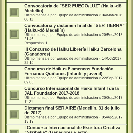
Convocatoria de "SER FUEGO/LUZ" (Haiku-dô
Medellín)
Último mensaje por
Equipo de administración
«
04/Mar/2018
00:11
Convocatoria y dictamen final de "SER TIERRA"
(Haiku-dô Medellín)
Último mensaje por
Equipo de administración
«
20/Ene/2018
21:46
Respuestas:
1
III Concurso de Haiku Librería Haiku Barcelona
(Ganadores)
Último mensaje por
Equipo de administración
«
14/Oct/2017
22:15
Concurso de Haikus Flamencos Fundación
Fernando Quiñones (Infantil y juvenil)
Último mensaje por
Equipo de administración
«
22/Sep/2017
09:03
Concurso Internacional de Haiku Infantil de la
JAL Foundation 2017-2018
Último mensaje por
Equipo de administración
«
20/Sep/2017
11:21
Dictamen final SER AIRE (Medellín, 31 de julio
de 2017)
Último mensaje por
Equipo de administración
«
05/Ago/2017
13:19
I Concurso Internacional de Escritura Creativa
“Skribalia” (Ganadores y acta)