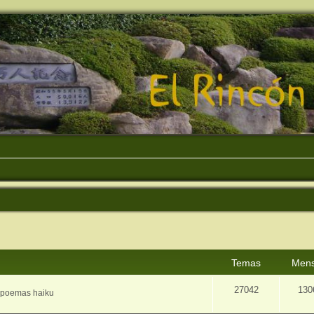
Temas
Mens
27042
130
e poemas haiku