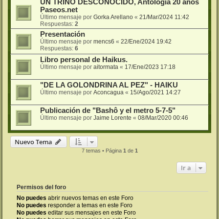
UN TRINO DESCONOCIDO, Antología 20 años
Paseos.net
Último mensaje por
Gorka Arellano
«
21/Mar/2024 11:42
Respuestas:
2
Presentación
Último mensaje por
mencs6
«
22/Ene/2024 19:42
Respuestas:
6
Libro personal de Haikus.
Último mensaje por
aitormata
«
17/Ene/2023 17:18
"DE LA GOLONDRINA AL PEZ" - HAIKU
Último mensaje por
Aconcagua
«
15/Ago/2021 14:27
Publicación de "Bashô y el metro 5-7-5"
Último mensaje por
Jaime Lorente
«
08/Mar/2020 00:46
Nuevo Tema
7 temas • Página
1
de
1
Ir a
Permisos del foro
No puedes
abrir nuevos temas en este Foro
No puedes
responder a temas en este Foro
No puedes
editar sus mensajes en este Foro