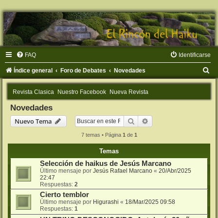
FAQ
Identificarse
B
Índice general
Foro de Debates
Novedades
u
Revista Clasica
Nuestro Facebook
Nueva Revista
s
Novedades
c
Buscar
Búsqueda avanzada
Nuevo Tema
a
r
7 temas • Página
1
de
1
Temas
Selección de haikus de Jesús Marcano
Último mensaje por
Jesús Rafael Marcano
«
20/Abr/2025
22:47
Respuestas:
2
Cierto temblor
Último mensaje por
Higurashi
«
18/Mar/2025 09:58
Respuestas:
1