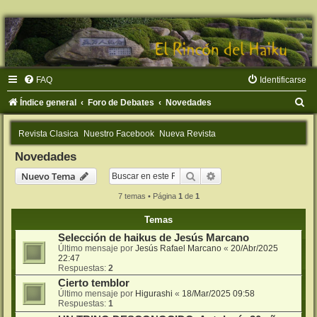
FAQ
Identificarse
B
Índice general
Foro de Debates
Novedades
u
Revista Clasica
Nuestro Facebook
Nueva Revista
s
Novedades
c
Buscar
Búsqueda avanzada
Nuevo Tema
a
r
7 temas • Página
1
de
1
Temas
Selección de haikus de Jesús Marcano
Último mensaje por
Jesús Rafael Marcano
«
20/Abr/2025
22:47
Respuestas:
2
Cierto temblor
Último mensaje por
Higurashi
«
18/Mar/2025 09:58
Respuestas:
1