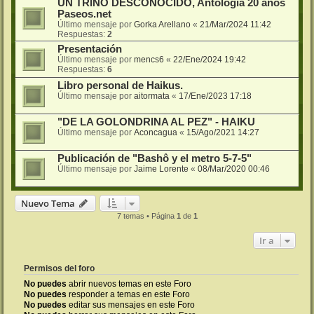
UN TRINO DESCONOCIDO, Antología 20 años
Paseos.net
Último mensaje por
Gorka Arellano
«
21/Mar/2024 11:42
Respuestas:
2
Presentación
Último mensaje por
mencs6
«
22/Ene/2024 19:42
Respuestas:
6
Libro personal de Haikus.
Último mensaje por
aitormata
«
17/Ene/2023 17:18
"DE LA GOLONDRINA AL PEZ" - HAIKU
Último mensaje por
Aconcagua
«
15/Ago/2021 14:27
Publicación de "Bashô y el metro 5-7-5"
Último mensaje por
Jaime Lorente
«
08/Mar/2020 00:46
Nuevo Tema
7 temas • Página
1
de
1
Ir a
Permisos del foro
No puedes
abrir nuevos temas en este Foro
No puedes
responder a temas en este Foro
No puedes
editar sus mensajes en este Foro