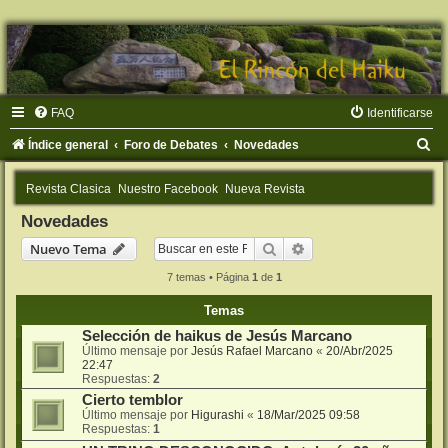
FAQ
Identificarse
B
Índice general
Foro de Debates
Novedades
u
Revista Clasica
Nuestro Facebook
Nueva Revista
s
Novedades
c
Buscar
Búsqueda avanzada
Nuevo Tema
a
r
7 temas • Página
1
de
1
Temas
Selección de haikus de Jesús Marcano
Último mensaje por
Jesús Rafael Marcano
«
20/Abr/2025
22:47
Respuestas:
2
Cierto temblor
Último mensaje por
Higurashi
«
18/Mar/2025 09:58
Respuestas:
1