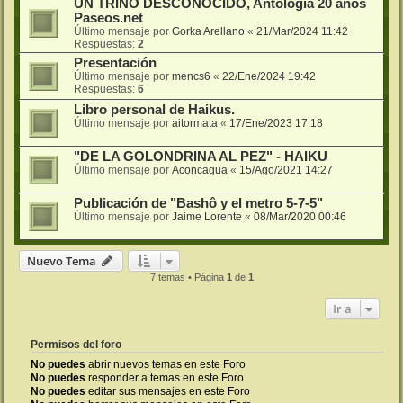
UN TRINO DESCONOCIDO, Antología 20 años
Paseos.net
Último mensaje por
Gorka Arellano
«
21/Mar/2024 11:42
Respuestas:
2
Presentación
Último mensaje por
mencs6
«
22/Ene/2024 19:42
Respuestas:
6
Libro personal de Haikus.
Último mensaje por
aitormata
«
17/Ene/2023 17:18
"DE LA GOLONDRINA AL PEZ" - HAIKU
Último mensaje por
Aconcagua
«
15/Ago/2021 14:27
Publicación de "Bashô y el metro 5-7-5"
Último mensaje por
Jaime Lorente
«
08/Mar/2020 00:46
Nuevo Tema
7 temas • Página
1
de
1
Ir a
Permisos del foro
No puedes
abrir nuevos temas en este Foro
No puedes
responder a temas en este Foro
No puedes
editar sus mensajes en este Foro