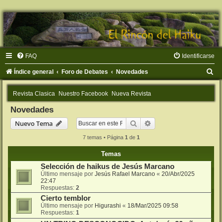
FAQ
Identificarse
B
Índice general
Foro de Debates
Novedades
u
Revista Clasica
Nuestro Facebook
Nueva Revista
s
Novedades
c
Buscar
Búsqueda avanzada
Nuevo Tema
a
r
7 temas • Página
1
de
1
Temas
Selección de haikus de Jesús Marcano
Último mensaje por
Jesús Rafael Marcano
«
20/Abr/2025
22:47
Respuestas:
2
Cierto temblor
Último mensaje por
Higurashi
«
18/Mar/2025 09:58
Respuestas:
1