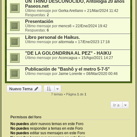
UN TRINO DESCONOCIDO, Antología 20 años
Paseos.net
Último mensaje por
Gorka Arellano
«
21/Mar/2024 11:42
Respuestas:
2
Presentación
Último mensaje por
mencs6
«
22/Ene/2024 19:42
Respuestas:
6
Libro personal de Haikus.
Último mensaje por
aitormata
«
17/Ene/2023 17:18
"DE LA GOLONDRINA AL PEZ" - HAIKU
Último mensaje por
Aconcagua
«
15/Ago/2021 14:27
Publicación de "Bashô y el metro 5-7-5"
Último mensaje por
Jaime Lorente
«
08/Mar/2020 00:46
Nuevo Tema
7 temas • Página
1
de
1
Ir a
Permisos del foro
No puedes
abrir nuevos temas en este Foro
No puedes
responder a temas en este Foro
No puedes
editar sus mensajes en este Foro