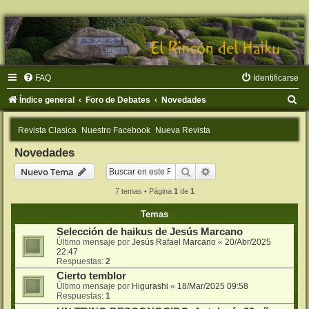
FAQ
Identificarse
B
Índice general
Foro de Debates
Novedades
u
Revista Clasica
Nuestro Facebook
Nueva Revista
s
Novedades
c
Buscar
Búsqueda avanzada
Nuevo Tema
a
r
7 temas • Página
1
de
1
Temas
Selección de haikus de Jesús Marcano
Último mensaje por
Jesús Rafael Marcano
«
20/Abr/2025
22:47
Respuestas:
2
Cierto temblor
Último mensaje por
Higurashi
«
18/Mar/2025 09:58
Respuestas:
1