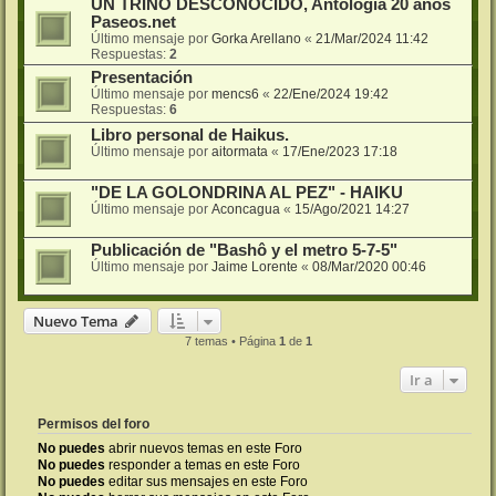
UN TRINO DESCONOCIDO, Antología 20 años
Paseos.net
Último mensaje por
Gorka Arellano
«
21/Mar/2024 11:42
Respuestas:
2
Presentación
Último mensaje por
mencs6
«
22/Ene/2024 19:42
Respuestas:
6
Libro personal de Haikus.
Último mensaje por
aitormata
«
17/Ene/2023 17:18
"DE LA GOLONDRINA AL PEZ" - HAIKU
Último mensaje por
Aconcagua
«
15/Ago/2021 14:27
Publicación de "Bashô y el metro 5-7-5"
Último mensaje por
Jaime Lorente
«
08/Mar/2020 00:46
Nuevo Tema
7 temas • Página
1
de
1
Ir a
Permisos del foro
No puedes
abrir nuevos temas en este Foro
No puedes
responder a temas en este Foro
No puedes
editar sus mensajes en este Foro