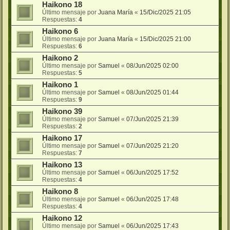
Haikono 18
Último mensaje por
Juana María
«
15/Dic/2025 21:05
Respuestas:
4
Haikono 6
Último mensaje por
Juana María
«
15/Dic/2025 21:00
Respuestas:
6
Haikono 2
Último mensaje por
Samuel
«
08/Jun/2025 02:00
Respuestas:
5
Haikono 1
Último mensaje por
Samuel
«
08/Jun/2025 01:44
Respuestas:
9
Haikono 39
Último mensaje por
Samuel
«
07/Jun/2025 21:39
Respuestas:
2
Haikono 17
Último mensaje por
Samuel
«
07/Jun/2025 21:20
Respuestas:
7
Haikono 13
Último mensaje por
Samuel
«
06/Jun/2025 17:52
Respuestas:
4
Haikono 8
Último mensaje por
Samuel
«
06/Jun/2025 17:48
Respuestas:
4
Haikono 12
Último mensaje por
Samuel
«
06/Jun/2025 17:43