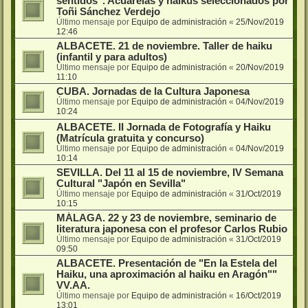
sentidos". Acuarelas y haikus seleccionados por
Toñi Sánchez Verdejo
Último mensaje por
Equipo de administración
«
25/Nov/2019
12:46
ALBACETE. 21 de noviembre. Taller de haiku
(infantil y para adultos)
Último mensaje por
Equipo de administración
«
20/Nov/2019
11:10
CUBA. Jornadas de la Cultura Japonesa
Último mensaje por
Equipo de administración
«
04/Nov/2019
10:24
ALBACETE. II Jornada de Fotografía y Haiku
(Matrícula gratuita y concurso)
Último mensaje por
Equipo de administración
«
04/Nov/2019
10:14
SEVILLA. Del 11 al 15 de noviembre, IV Semana
Cultural "Japón en Sevilla"
Último mensaje por
Equipo de administración
«
31/Oct/2019
10:15
MÁLAGA. 22 y 23 de noviembre, seminario de
literatura japonesa con el profesor Carlos Rubio
Último mensaje por
Equipo de administración
«
31/Oct/2019
09:50
ALBACETE. Presentación de "En la Estela del
Haiku, una aproximación al haiku en Aragón""
VV.AA.
Último mensaje por
Equipo de administración
«
16/Oct/2019
13:01