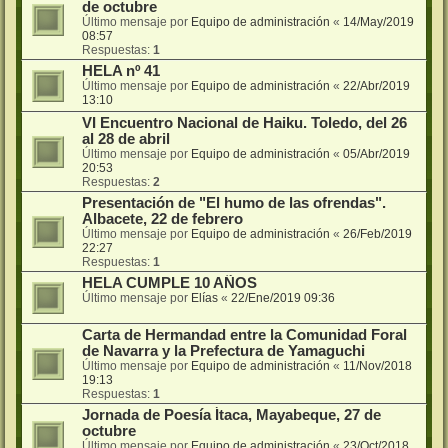
de octubre
Último mensaje por
Equipo de administración
«
14/May/2019
08:57
Respuestas:
1
HELA nº 41
Último mensaje por
Equipo de administración
«
22/Abr/2019
13:10
VI Encuentro Nacional de Haiku. Toledo, del 26
al 28 de abril
Último mensaje por
Equipo de administración
«
05/Abr/2019
20:53
Respuestas:
2
Presentación de "El humo de las ofrendas".
Albacete, 22 de febrero
Último mensaje por
Equipo de administración
«
26/Feb/2019
22:27
Respuestas:
1
HELA CUMPLE 10 AÑOS
Último mensaje por
Elías
«
22/Ene/2019 09:36
Carta de Hermandad entre la Comunidad Foral
de Navarra y la Prefectura de Yamaguchi
Último mensaje por
Equipo de administración
«
11/Nov/2018
19:13
Respuestas:
1
Jornada de Poesía Ítaca, Mayabeque, 27 de
octubre
Último mensaje por
Equipo de administración
«
23/Oct/2018