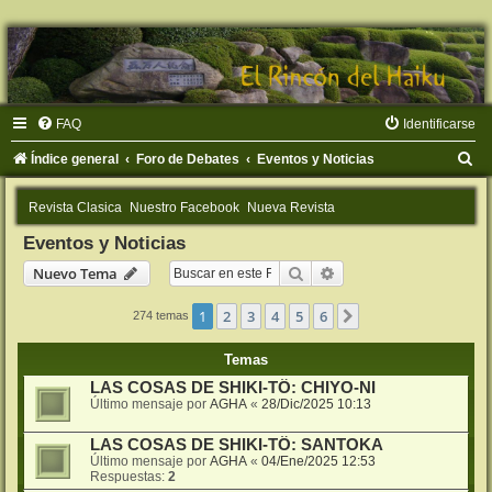
FAQ
Identificarse
B
Índice general
Foro de Debates
Eventos y Noticias
u
Revista Clasica
Nuestro Facebook
Nueva Revista
s
Eventos y Noticias
c
Buscar
Búsqueda avanzada
Nuevo Tema
a
r
1
2
3
4
5
6
Siguiente
274 temas
Temas
LAS COSAS DE SHIKI-TÔ: CHIYO-NI
Último mensaje por
AGHA
«
28/Dic/2025 10:13
LAS COSAS DE SHIKI-TÔ: SANTOKA
Último mensaje por
AGHA
«
04/Ene/2025 12:53
Respuestas:
2