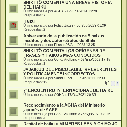
SHIKI-TÔ COMENTA UNA BREVE HISTORIA
DEL HAIKU
Último mensaje por
AGHA
«
04/Ene/2024 13:29
Respuestas:
7
Haiku
Último mensaje por
Felisa Zicari
«
06/Sep/2023 01:39
Respuestas:
2
Aniversario de la publicación de 5 haikus
inéditos y dos autorretratos de Shiki
Último mensaje por
Elías
«
26/Ago/2023 13:25
SHIKI-TÔ COMENTA LOS ORÍGENES DE
FRASES Y HAIKUS MÁS CONOCIDOS
Último mensaje por
Gorka Arellano
«
03/Ene/2023 17:45
Respuestas:
1
JAJAIKUS DEL PISCOLABIS, IRREVERENTES
Y POLÍTICAMENTE INCORRECTOS
Último mensaje por
Vanni Fucci
«
13/Feb/2022 12:38
Respuestas:
15
1
2
7º ENCUENTRO INTERNACIONAL DE HAIKU
Último mensaje por
AGHA
«
17/Oct/2021 20:35
Reconocimiento a la AGHA del Ministerio
japonés de AAEE
Último mensaje por
Gorka Arellano
«
25/Ago/2021 08:16
Respuestas:
3
Recital de haiku « MUJERES LEEN A CHIYO JO