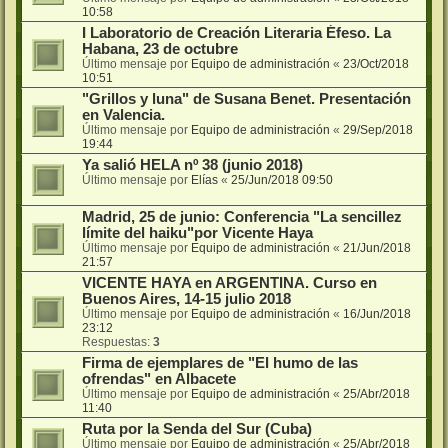
10:58
I Laboratorio de Creación Literaria Éfeso. La
Habana, 23 de octubre
Último mensaje por
Equipo de administración
«
23/Oct/2018
10:51
"Grillos y luna" de Susana Benet. Presentación
en Valencia.
Último mensaje por
Equipo de administración
«
29/Sep/2018
19:44
Ya salió HELA nº 38 (junio 2018)
Último mensaje por
Elías
«
25/Jun/2018 09:50
Madrid, 25 de junio: Conferencia "La sencillez
límite del haiku"por Vicente Haya
Último mensaje por
Equipo de administración
«
21/Jun/2018
21:57
VICENTE HAYA en ARGENTINA. Curso en
Buenos Aires, 14-15 julio 2018
Último mensaje por
Equipo de administración
«
16/Jun/2018
23:12
Respuestas:
3
Firma de ejemplares de "El humo de las
ofrendas" en Albacete
Último mensaje por
Equipo de administración
«
25/Abr/2018
11:40
Ruta por la Senda del Sur (Cuba)
Último mensaje por
Equipo de administración
«
25/Abr/2018