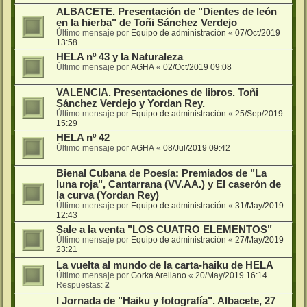
ALBACETE. Presentación de "Dientes de león
en la hierba" de Toñi Sánchez Verdejo
Último mensaje por
Equipo de administración
«
07/Oct/2019
13:58
HELA nº 43 y la Naturaleza
Último mensaje por
AGHA
«
02/Oct/2019 09:08
VALENCIA. Presentaciones de libros. Toñi
Sánchez Verdejo y Yordan Rey.
Último mensaje por
Equipo de administración
«
25/Sep/2019
15:29
HELA nº 42
Último mensaje por
AGHA
«
08/Jul/2019 09:42
Bienal Cubana de Poesía: Premiados de "La
luna roja", Cantarrana (VV.AA.) y El caserón de
la curva (Yordan Rey)
Último mensaje por
Equipo de administración
«
31/May/2019
12:43
Sale a la venta "LOS CUATRO ELEMENTOS"
Último mensaje por
Equipo de administración
«
27/May/2019
23:21
La vuelta al mundo de la carta-haiku de HELA
Último mensaje por
Gorka Arellano
«
20/May/2019 16:14
Respuestas:
2
I Jornada de "Haiku y fotografía". Albacete, 27