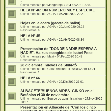
»
Último mensaje por
Manglerojo
«
03/Feb/2021 00:02
HELA Nº 46: UN NÚMERO MUY ESPECIAL
Último mensaje por
AGHA
«
06/Ago/2020 20:21
Hojas en la acera (gaceta de haiku)
Último mensaje por
AGHA
«
29/Jun/2020 09:22
Respuestas:
6
HELA Nº 45
Último mensaje por
AGHA
«
25/Abr/2020 08:34
Presentación de "DONDE NADIE ESPERA A
NADIE". Haikus escogidos de Isabel Pose
Último mensaje por
Mavi
«
04/Feb/2020 10:48
Respuestas:
1
28 diciembre: nuevos de Shiki-tô
Último mensaje por
Gorka Arellano
«
29/Dic/2019 13:21
Respuestas:
1
HELA nº 44
Último mensaje por
AGHA
«
22/Dic/2019 21:01
ALBACETE/BUENOS AIRES. GINKO en el
Botánico el 30 de noviembre.
Último mensaje por
Equipo de administración
«
27/Nov/2019
10:27
Presentación en Albacete de "Con los cinco