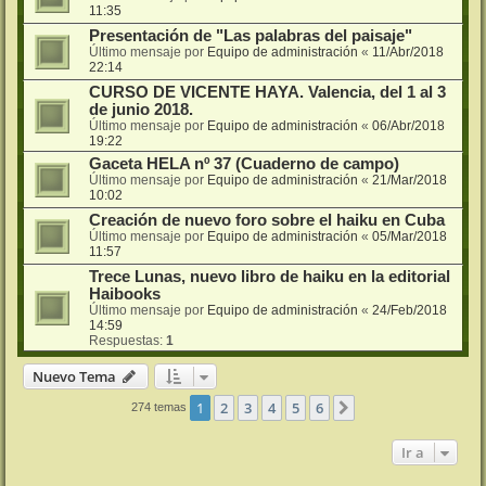
11:35
Presentación de "Las palabras del paisaje"
Último mensaje por
Equipo de administración
«
11/Abr/2018
22:14
CURSO DE VICENTE HAYA. Valencia, del 1 al 3
de junio 2018.
Último mensaje por
Equipo de administración
«
06/Abr/2018
19:22
Gaceta HELA nº 37 (Cuaderno de campo)
Último mensaje por
Equipo de administración
«
21/Mar/2018
10:02
Creación de nuevo foro sobre el haiku en Cuba
Último mensaje por
Equipo de administración
«
05/Mar/2018
11:57
Trece Lunas, nuevo libro de haiku en la editorial
Haibooks
Último mensaje por
Equipo de administración
«
24/Feb/2018
14:59
Respuestas:
1
Nuevo Tema
1
2
3
4
5
6
Siguiente
274 temas
Ir a