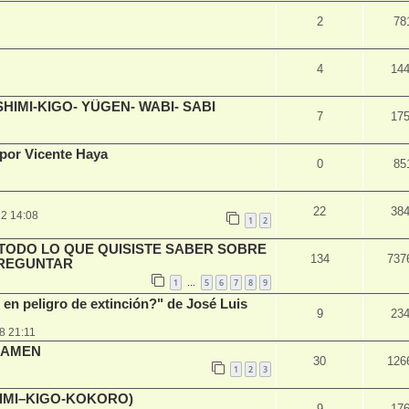
2
78
4
14
SHIMI-KIGO- YÛGEN- WABI- SABI
7
17
or Vicente Haya
0
85
22
38
2 14:08
1
2
 TODO LO QUE QUISISTE SABER SOBRE
134
737
PREGUNTAR
1
5
6
7
8
9
…
 en peligro de extinción?" de José Luis
9
23
8 21:11
XAMEN
30
126
1
2
3
IMI–KIGO-KOKORO)
9
17