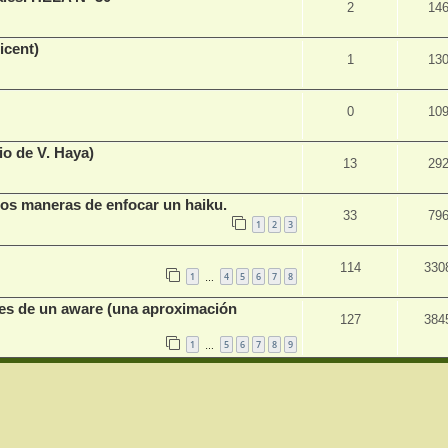
2
14
icent)
1
13
0
10
o de V. Haya)
13
29
 dos maneras de enfocar un haiku.
33
79
1
2
3
114
330
1
4
5
6
7
8
…
ales de un aware (una aproximación
127
384
1
5
6
7
8
9
…