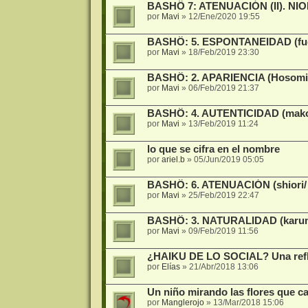
BASHÔ 7: ATENUACIÓN (II). NI
por
Mavi
»
12/Ene/2020 19:55
BASHÔ: 5. ESPONTANEIDAD (fueki/
por
Mavi
»
18/Feb/2019 23:30
BASHÔ: 2. APARIENCIA (Hosomi/
por
Mavi
»
06/Feb/2019 21:37
BASHÔ: 4. AUTENTICIDAD (makot
por
Mavi
»
13/Feb/2019 11:24
lo que se cifra en el nombre
por
ariel.b
»
05/Jun/2019 05:05
BASHÔ: 6. ATENUACIÓN (shiori/ s
por
Mavi
»
25/Feb/2019 22:47
BASHÔ: 3. NATURALIDAD (karumi/
por
Mavi
»
09/Feb/2019 11:56
¿HAIKU DE LO SOCIAL? Una refle
por
Elías
»
21/Abr/2018 13:06
Un niño mirando las flores que c
por
Manglerojo
»
13/Mar/2018 15:06