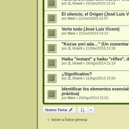
por
JL.Vicent
»
24/Jun/2016 13:14
El silencio, el Origen (José Luis V
por
Mavi
»
22/Jun/2016 22:07
Verlo todo (José Luis Vicent)
por
Mavi
»
22/Jun/2016 22:13
"Kozue yori ada…" (Un comentari
por
JL.Vicent
»
21/Mar/2016 13:38
Haiku "instant" y haiku "réflex",
por
JL.Vicent
»
28/Ago/2014 11:19
¿Significativo?
por
JL.Vicent
»
11/Ago/2014 15:54
Identificar los elementos esenci
práctica)
por
Mavi
»
24/Ago/2014 11:02
Nuevo Tema
Volver a Índice general