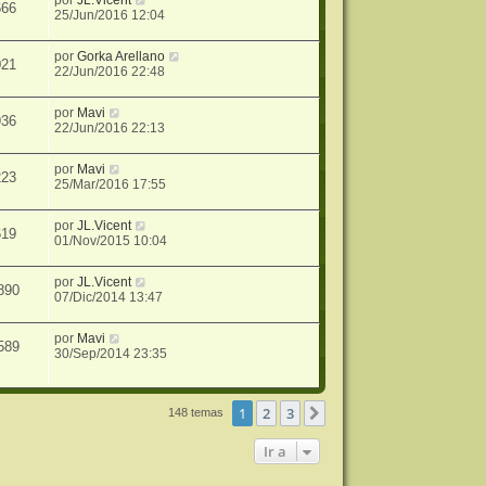
666
25/Jun/2016 12:04
por
Gorka Arellano
021
22/Jun/2016 22:48
por
Mavi
936
22/Jun/2016 22:13
por
Mavi
223
25/Mar/2016 17:55
por
JL.Vicent
619
01/Nov/2015 10:04
por
JL.Vicent
890
07/Dic/2014 13:47
por
Mavi
589
30/Sep/2014 23:35
1
2
3
Siguiente
148 temas
Ir a