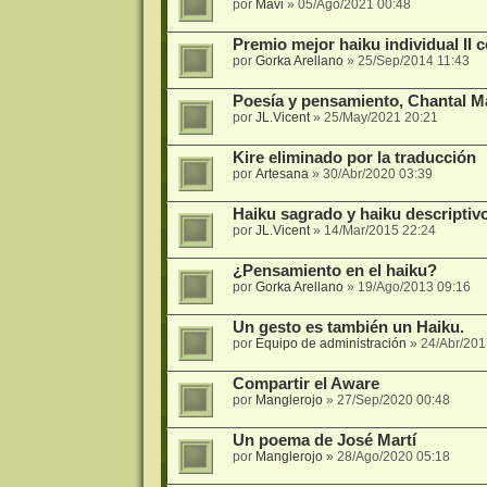
por
Mavi
»
05/Ago/2021 00:48
Premio mejor haiku individual II
por
Gorka Arellano
»
25/Sep/2014 11:43
Poesía y pensamiento, Chantal Ma
por
JL.Vicent
»
25/May/2021 20:21
Kire eliminado por la traducción
por
Artesana
»
30/Abr/2020 03:39
Haiku sagrado y haiku descriptiv
por
JL.Vicent
»
14/Mar/2015 22:24
¿Pensamiento en el haiku?
por
Gorka Arellano
»
19/Ago/2013 09:16
Un gesto es también un Haiku.
por
Equipo de administración
»
24/Abr/201
Compartir el Aware
por
Manglerojo
»
27/Sep/2020 00:48
Un poema de José Martí
por
Manglerojo
»
28/Ago/2020 05:18