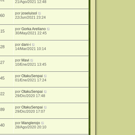
21/Ago/2021 12:48
por
joseluisol
860
22/Jun/2021 23:24
por
Gorka Arellano
415
30/May/2021 22:45
por
dani-i
328
14/Mar/2021 10:14
por
Mavi
827
10/Ene/2021 13:45
por
OtakuSenpai
945
01/Ene/2021 17:24
por
OtakuSenpai
922
29/Dic/2020 17:48
por
OtakuSenpai
189
29/Dic/2020 17:07
por
Manglerojo
840
28/Ago/2020 20:10