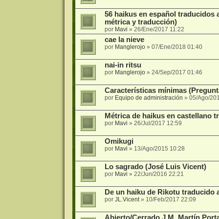
56 haikus en español traducidos 
métrica y traducción)
por
Mavi
»
26/Ene/2017 11:22
cae la nieve
por
Manglerojo
»
07/Ene/2018 01:40
nai-in ritsu
por
Manglerojo
»
24/Sep/2017 01:46
Características mínimas (Pregun
por
Equipo de administración
»
05/Ago/20
Métrica de haikus en castellano t
por
Mavi
»
26/Jul/2017 12:59
Omikugi
por
Mavi
»
13/Ago/2015 10:28
Lo sagrado (José Luis Vicent)
por
Mavi
»
22/Jun/2016 22:21
De un haiku de Rikotu traducido 
por
JL.Vicent
»
10/Feb/2017 22:09
Abierto/Cerrado J.M. Martín Port