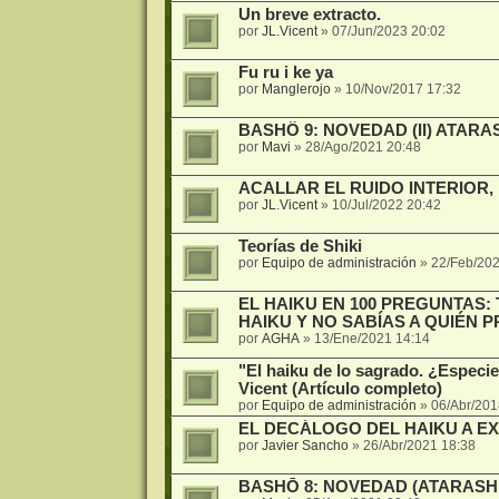
Un breve extracto.
por
JL.Vicent
»
07/Jun/2023 20:02
Fu ru i ke ya
por
Manglerojo
»
10/Nov/2017 17:32
BASHÔ 9: NOVEDAD (II) ATARA
por
Mavi
»
28/Ago/2021 20:48
ACALLAR EL RUIDO INTERIOR, p
por
JL.Vicent
»
10/Jul/2022 20:42
Teorías de Shiki
por
Equipo de administración
»
22/Feb/202
EL HAIKU EN 100 PREGUNTAS:
HAIKU Y NO SABÍAS A QUIÉN 
por
AGHA
»
13/Ene/2021 14:14
"El haiku de lo sagrado. ¿Especie
Vicent (Artículo completo)
por
Equipo de administración
»
06/Abr/201
EL DECÁLOGO DEL HAIKU A E
por
Javier Sancho
»
26/Abr/2021 18:38
BASHŌ 8: NOVEDAD (ATARASH