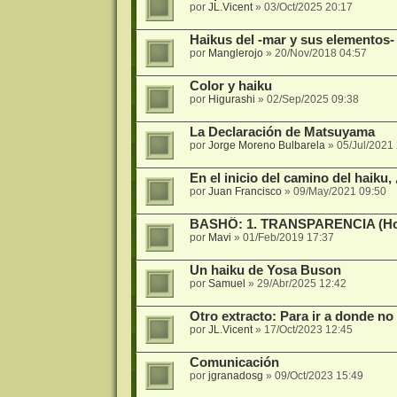
por
JL.Vicent
»
03/Oct/2025 20:17
Haikus del -mar y sus elementos-
por
Manglerojo
»
20/Nov/2018 04:57
Color y haiku
por
Higurashi
»
02/Sep/2025 09:38
La Declaración de Matsuyama
por
Jorge Moreno Bulbarela
»
05/Jul/2021
En el inicio del camino del haiku,
por
Juan Francisco
»
09/May/2021 09:50
BASHÔ: 1. TRANSPARENCIA (Hoso
por
Mavi
»
01/Feb/2019 17:37
Un haiku de Yosa Buson
por
Samuel
»
29/Abr/2025 12:42
Otro extracto: Para ir a donde no
por
JL.Vicent
»
17/Oct/2023 12:45
Comunicación
por
jgranadosg
»
09/Oct/2023 15:49