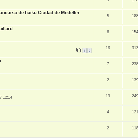
 concurso de haiku Ciudad de Medellin
5
18
illard
8
15
16
31
1
2
o
7
23
2
13
13
24
7 12:14
4
12
2
11