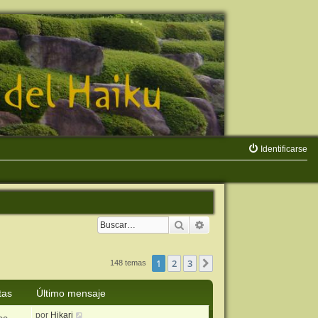
Identificarse
Buscar
Búsqueda avanzada
1
2
3
Siguiente
148 temas
tas
Último mensaje
por
Hikari