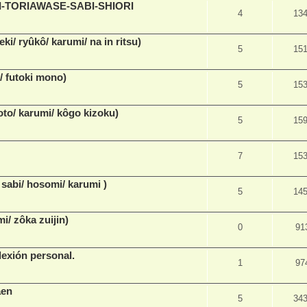
OI-TORIAWASE-SABI-SHIORI
4
13
 ryûkô/ karumi/ na in ritsu)
5
15
 futoki mono)
5
15
o/ karumi/ kôgo kizoku)
5
15
7
15
abi/ hosomi/ karumi )
5
14
 zôka zuijin)
0
91
xión personal.
1
97
aen
5
34