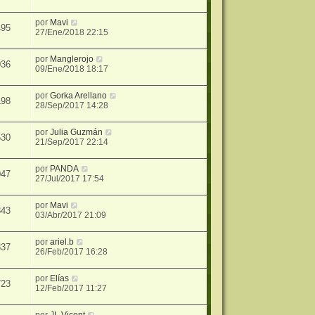
por
Mavi
495
27/Ene/2018 22:15
por
Manglerojo
036
09/Ene/2018 18:17
por
Gorka Arellano
198
28/Sep/2017 14:28
por
Julia Guzmán
530
21/Sep/2017 22:14
por
PANDA
047
27/Jul/2017 17:54
por
Mavi
343
03/Abr/2017 21:09
por
ariel.b
837
26/Feb/2017 16:28
por
Elías
723
12/Feb/2017 11:27
por
JL.Vicent