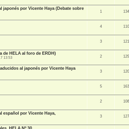
al japonés por Vicente Haya (Debate sobre
1
13
4
11
3
12
ta de HELA al foro de ERDH)
2
12
17 13:53
raducidos al japonés por Vicente Haya
3
12
5
16
2
10
al español por Vicente Haya,
3
12
ales. HELA Nº 30