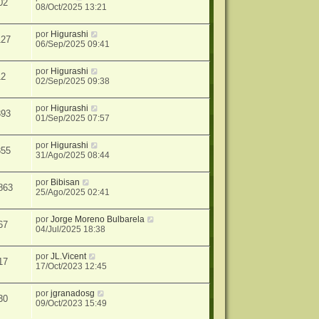
02
08/Oct/2025 13:21
por
Higurashi
127
06/Sep/2025 09:41
por
Higurashi
12
02/Sep/2025 09:38
por
Higurashi
393
01/Sep/2025 07:57
por
Higurashi
355
31/Ago/2025 08:44
por
Bibisan
863
25/Ago/2025 02:41
por
Jorge Moreno Bulbarela
67
04/Jul/2025 18:38
por
JL.Vicent
17
17/Oct/2023 12:45
por
jgranadosg
30
09/Oct/2023 15:49