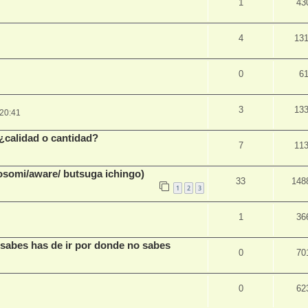
1
43
4
13
0
6
3
13
 20:41
 ¿calidad o cantidad?
7
11
mi/aware/ butsuga ichingo)
33
148
1
2
3
1
36
 sabes has de ir por donde no sabes
0
70
0
62