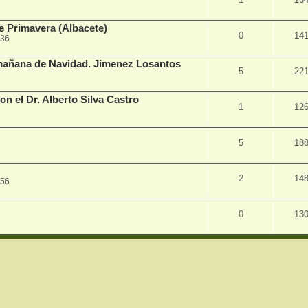
Primavera (Albacete)
0
14
:36
mañana de Navidad. Jimenez Losantos
5
22
n el Dr. Alberto Silva Castro
1
12
5
18
2
14
:56
0
13