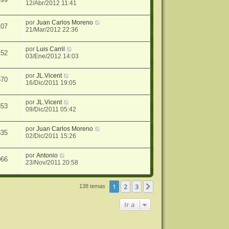
12/Abr/2012 11:41
por
Juan Carlos Moreno
107
21/Mar/2012 22:36
por
Luis Carril
152
03/Ene/2012 14:03
por
JL.Vicent
670
16/Dic/2011 19:05
por
JL.Vicent
853
09/Dic/2011 05:42
por
Juan Carlos Moreno
835
02/Dic/2011 15:26
por
Antonio
066
23/Nov/2011 20:58
1
2
3
Siguiente
138 temas
Ir a