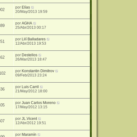
por
Elías
002
20/May/2013 19:59
por
AGHA
389
25/Abr/2013 00:17
por
Lilí Balladares
251
12/Abr/2013 19:53
por
Destellos
162
26/Mar/2013 18:47
por
Konstantin Dimitrov
102
09/Feb/2013 23:24
por
Luis Carril
836
21/May/2012 18:00
por
Juan Carlos Moreno
105
17/May/2012 13:15
por
JL.Vicent
507
12/Abr/2012 19:51
por
Maramín
499