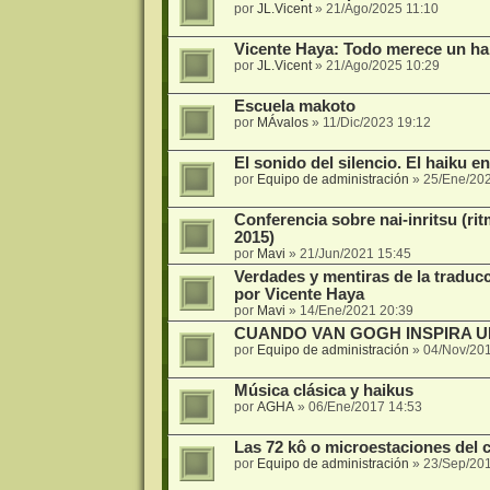
por
JL.Vicent
»
21/Ago/2025 11:10
Vicente Haya: Todo merece un ha
por
JL.Vicent
»
21/Ago/2025 10:29
Escuela makoto
por
MÁvalos
»
11/Dic/2023 19:12
El sonido del silencio. El haiku e
por
Equipo de administración
»
25/Ene/20
Conferencia sobre nai-inritsu (rit
2015)
por
Mavi
»
21/Jun/2021 15:45
Verdades y mentiras de la traducc
por Vicente Haya
por
Mavi
»
14/Ene/2021 20:39
CUANDO VAN GOGH INSPIRA U
por
Equipo de administración
»
04/Nov/20
Música clásica y haikus
por
AGHA
»
06/Ene/2017 14:53
Las 72 kô o microestaciones del 
por
Equipo de administración
»
23/Sep/20