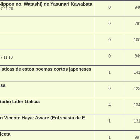
 Nippon no, Watashi) de Yasunari Kawabata
0
94
7 11:28
0
78
0
10
0
84
7 11:10
rísticas de estos poemas cortos japoneses
1
14
esa
0
12
Radio Líder Galicia
4
13
n Vicente Haya: Aware (Entrevista de E.
1
13
ceta.
1
99