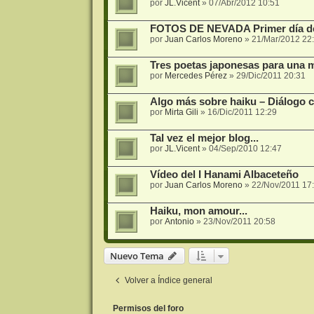
por
JL.Vicent
»
07/Abr/2012 10:51
FOTOS DE NEVADA Primer día de 
por
Juan Carlos Moreno
»
21/Mar/2012 22
Tres poetas japonesas para una 
por
Mercedes Pérez
»
29/Dic/2011 20:31
Algo más sobre haiku – Diálogo co
por
Mirta Gili
»
16/Dic/2011 12:29
Tal vez el mejor blog...
por
JL.Vicent
»
04/Sep/2010 12:47
Vídeo del I Hanami Albaceteño
por
Juan Carlos Moreno
»
22/Nov/2011 17
Haiku, mon amour...
por
Antonio
»
23/Nov/2011 20:58
Nuevo Tema
Volver a Índice general
Permisos del foro