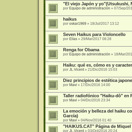
"El viejo Japón y yo"(Utsukushi,
por
Equipo de administración
»
07/Sep/201
haikus
por
oskar1969
»
18/Jul/2017 13:12
Seven Haikus para Violoncello
por
Elías
»
29/Mar/2017 08:28
Renga for Obama
por
Equipo de administración
»
18/Mar/201
Haiku: qué es, cómo es y caracte
por
JL.Vicent
»
21/Dic/2016 15:03
Diez principios de estética japon
por
Mavi
»
17/Dic/2016 14:00
Taller radiofónico "Haiku-dô" en 
por
Mavi
»
04/Dic/2016 23:34
La emoción y belleza del haiku co
García)
por
Mavi
»
04/Nov/2016 01:40
"HAIKUS.CAT" Página de Miquel I
por
JL.Vicent
»
03/Oct/2016 20:24