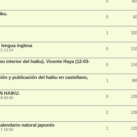
0
45
iku.
0
6
1
32
n lengua inglesa
0
11
22 13:14
mo interior del haiku). Vicente Haya (12-03-
0
11
ión y publicación del haiku en castellano,
1
98
N HAIKU.
0
12
18 00:40
2
13
calendario natural japonés
1
11
17 16:50