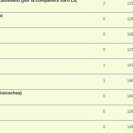
castellano (por la compañera Xaro La,
2
13
mi
0
12
0
10
0
12
1
14
1
14
Goicochea)
0
14
0
13
0
14