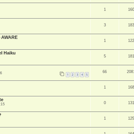
1
16
3
18
 de AWARE
1
12
l Haiku
5
18
66
208
26
1
2
3
4
5
1
16
te
0
13
:15
?
1
12
1
16