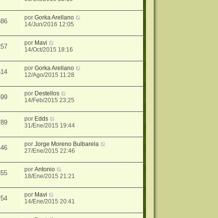
por
Gorka Arellano
386
14/Jun/2016 12:05
por
Mavi
257
14/Oct/2015 18:16
por
Gorka Arellano
514
12/Ago/2015 11:28
por
Destellos
699
14/Feb/2015 23:25
por
Edds
789
31/Ene/2015 19:44
por
Jorge Moreno Bulbarela
146
27/Ene/2015 22:46
por
Antonio
355
18/Ene/2015 21:21
por
Mavi
754
14/Ene/2015 20:41