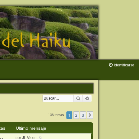
Identificarse
Buscar
Búsqueda avanzada
1
2
3
Siguiente
138 temas
tas
Último mensaje
por
JL.Vicent