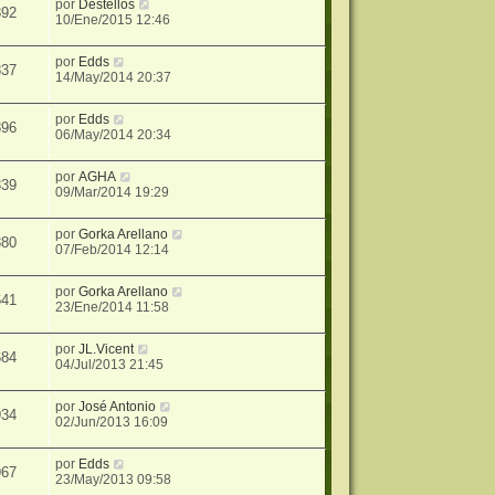
por
Destellos
392
10/Ene/2015 12:46
por
Edds
837
14/May/2014 20:37
por
Edds
896
06/May/2014 20:34
por
AGHA
339
09/Mar/2014 19:29
por
Gorka Arellano
380
07/Feb/2014 12:14
por
Gorka Arellano
641
23/Ene/2014 11:58
por
JL.Vicent
684
04/Jul/2013 21:45
por
José Antonio
934
02/Jun/2013 16:09
por
Edds
967
23/May/2013 09:58