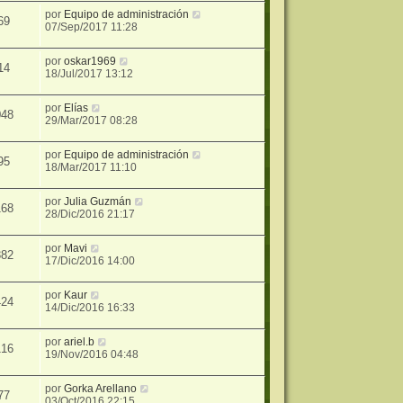
por
Equipo de administración
69
07/Sep/2017 11:28
por
oskar1969
14
18/Jul/2017 13:12
por
Elías
048
29/Mar/2017 08:28
por
Equipo de administración
95
18/Mar/2017 11:10
por
Julia Guzmán
168
28/Dic/2016 21:17
por
Mavi
382
17/Dic/2016 14:00
por
Kaur
424
14/Dic/2016 16:33
por
ariel.b
116
19/Nov/2016 04:48
por
Gorka Arellano
77
03/Oct/2016 22:15