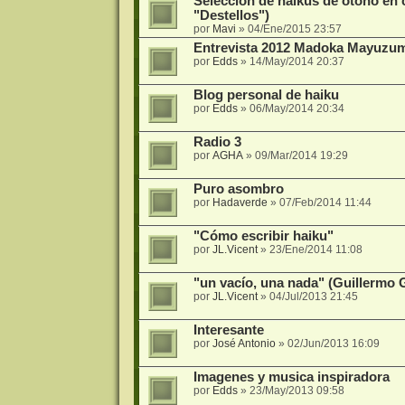
Selección de haikus de otoño en 
"Destellos")
por
Mavi
»
04/Ene/2015 23:57
Entrevista 2012 Madoka Mayuzu
por
Edds
»
14/May/2014 20:37
Blog personal de haiku
por
Edds
»
06/May/2014 20:34
Radio 3
por
AGHA
»
09/Mar/2014 19:29
Puro asombro
por
Hadaverde
»
07/Feb/2014 11:44
"Cómo escribir haiku"
por
JL.Vicent
»
23/Ene/2014 11:08
"un vacío, una nada" (Guillermo 
por
JL.Vicent
»
04/Jul/2013 21:45
Interesante
por
José Antonio
»
02/Jun/2013 16:09
Imagenes y musica inspiradora
por
Edds
»
23/May/2013 09:58