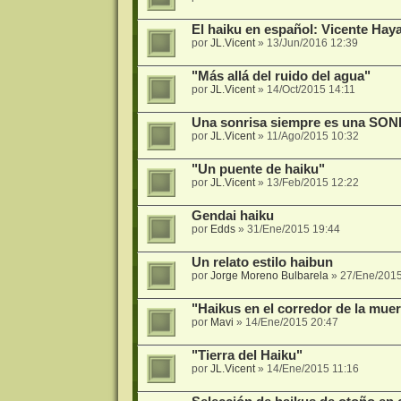
El haiku en español: Vicente Hay
por
JL.Vicent
»
13/Jun/2016 12:39
"Más allá del ruido del agua"
por
JL.Vicent
»
14/Oct/2015 14:11
Una sonrisa siempre es una SONR
por
JL.Vicent
»
11/Ago/2015 10:32
"Un puente de haiku"
por
JL.Vicent
»
13/Feb/2015 12:22
Gendai haiku
por
Edds
»
31/Ene/2015 19:44
Un relato estilo haibun
por
Jorge Moreno Bulbarela
»
27/Ene/2015
"Haikus en el corredor de la muer
por
Mavi
»
14/Ene/2015 20:47
"Tierra del Haiku"
por
JL.Vicent
»
14/Ene/2015 11:16