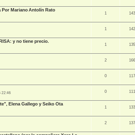
a Por Mariano Antolín Rato
1
14
1
14
ISA: y no tiene precio.
1
13
2
16
0
11
0
11
 22:46
te", Elena Gallego y Seiko Ota
1
13
2
13