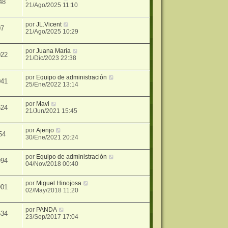
48
21/Ago/2025 11:10
por
JL.Vicent
07
21/Ago/2025 10:29
por
Juana María
022
21/Dic/2023 22:38
por
Equipo de administración
041
25/Ene/2022 13:14
por
Mavi
624
21/Jun/2021 15:45
por
Ajenjo
54
30/Ene/2021 20:24
por
Equipo de administración
994
04/Nov/2018 00:40
por
Miguel Hinojosa
901
02/May/2018 11:20
por
PANDA
534
23/Sep/2017 17:04