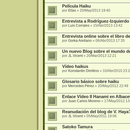
Película Haiku
por
Elías
»
20/May/2013 19:40
Entrevista a Rodríguez-Izquierdo
por
Luis Corrales
»
15/Abr/2013 13:42
Entrevista online sobre el libro
por
Gorka Arellano
»
06/Abr/2013 17:35
Un nuevo Blog sobre el mundo de
por
JL.Vicent
»
20/Mar/2013 12:21
Vídeo haikus
por
Konstantin Dimitrov
»
10/Abr/2010 23:
Glosario básico sobre haiku
por
Mercedes Pérez
»
20/May/2012 22:49
Enlace Vídeo II Hanami en Albace
por
Juan Carlos Moreno
»
17/May/2012 13
Reanudación del blog de V. Haya
por
JL.Vicent
»
05/May/2011 19:06
Satoko Tamura