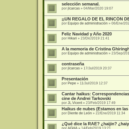
selección semanal.
por
jlcarcas
»
04/Mar/2020 19:07
¡¡UN REGALO DE EL RINCÓN DEL
por
Equipo de administración
»
06/Ene/20
Feliz Navidad y Año 2020
por
Hikari
»
23/Dic/2019 21:41
A la memoria de Cristina Ghiring
por
Equipo de administración
»
23/Sep/20
contraseña
por
jlcarcas
»
17/Jul/2019 20:37
Presentación
por
Pepe
»
11/Jul/2019 12:37
Cantar haikus: Correspondencias e
cine de Andrei Tarkovski
por
JL.Vicent
»
23/Feb/2019 17:49
Haikus de nubes (Estamos en las
por
Diente de León
»
22/Ene/2019 11:34
¿Qué dice la RAE? ¿haijin? ¿haiyi
por
AGHA
»
14/Feb/2019 13:21