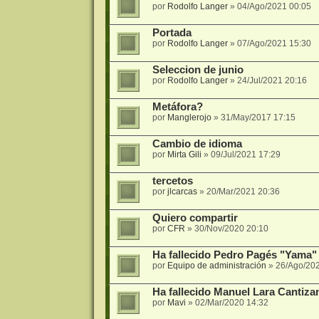
por
Rodolfo Langer
»
04/Ago/2021 00:05
Portada
por
Rodolfo Langer
»
07/Ago/2021 15:30
Seleccion de junio
por
Rodolfo Langer
»
24/Jul/2021 20:16
Metáfora?
por
Manglerojo
»
31/May/2017 17:15
Cambio de idioma
por
Mirta Gili
»
09/Jul/2021 17:29
tercetos
por
jlcarcas
»
20/Mar/2021 20:36
Quiero compartir
por
CFR
»
30/Nov/2020 20:10
Ha fallecido Pedro Pagés "Yama"
por
Equipo de administración
»
26/Ago/20
Ha fallecido Manuel Lara Cantiza
por
Mavi
»
02/Mar/2020 14:32