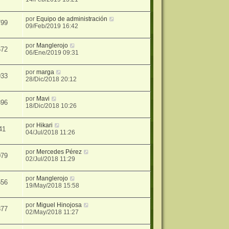
por
Equipo de administración
799
09/Feb/2019 16:42
por
Manglerojo
672
06/Ene/2019 09:31
por
marga
933
28/Dic/2018 20:12
por
Mavi
396
18/Dic/2018 10:26
por
Hikari
41
04/Jul/2018 11:26
por
Mercedes Pérez
079
02/Jul/2018 11:29
por
Manglerojo
556
19/May/2018 15:58
por
Miguel Hinojosa
877
02/May/2018 11:27