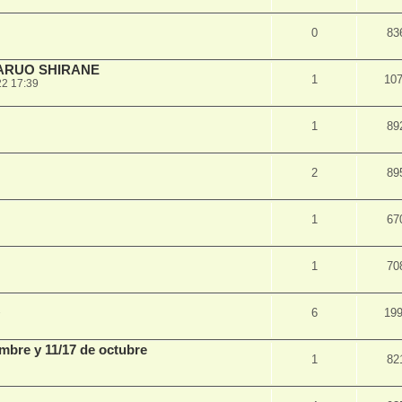
0
83
HARUO SHIRANE
1
10
22 17:39
1
89
2
89
1
67
1
70
6
19
7
embre y 11/17 de octubre
1
82