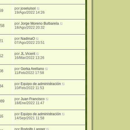
por
joseluisol
69
19/Ago/2022 14:26
por
Jorge Moreno Bulbarela
758
18/Ago/2022 20:32
por
NadinaO
21
07/Ago/2022 23:51
por
JL.Vicent
52
16/Mar/2022 13:26
por
Gorka Arellano
08
11/Feb/2022 17:58
por
Equipo de administración
84
10/Feb/2022 11:53
por
Juan Francisco
989
18/Ene/2022 11:47
por
Equipo de administración
16
14/Sep/2021 11:58
por
Rodolfo Langer