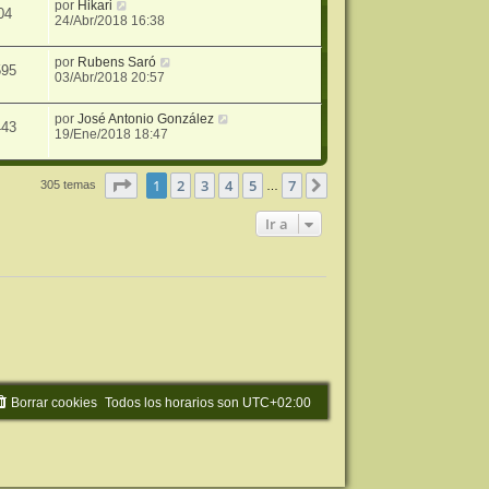
por
Hikari
04
24/Abr/2018 16:38
por
Rubens Saró
595
03/Abr/2018 20:57
por
José Antonio González
443
19/Ene/2018 18:47
Página
1
de
7
1
2
3
4
5
7
Siguiente
305 temas
…
Ir a
Borrar cookies
Todos los horarios son
UTC+02:00