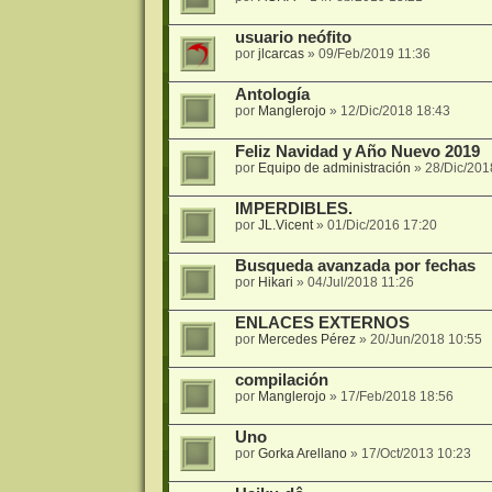
usuario neófito
por
jlcarcas
»
09/Feb/2019 11:36
Antología
por
Manglerojo
»
12/Dic/2018 18:43
Feliz Navidad y Año Nuevo 2019
por
Equipo de administración
»
28/Dic/201
IMPERDIBLES.
por
JL.Vicent
»
01/Dic/2016 17:20
Busqueda avanzada por fechas
por
Hikari
»
04/Jul/2018 11:26
ENLACES EXTERNOS
por
Mercedes Pérez
»
20/Jun/2018 10:55
compilación
por
Manglerojo
»
17/Feb/2018 18:56
Uno
por
Gorka Arellano
»
17/Oct/2013 10:23