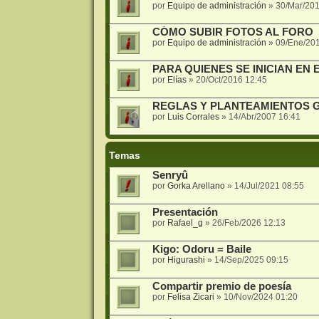
por
Equipo de administración
»
30/Mar/201
CÓMO SUBIR FOTOS AL FORO
por
Equipo de administración
»
09/Ene/20
PARA QUIENES SE INICIAN EN E
por
Elías
»
20/Oct/2016 12:45
REGLAS Y PLANTEAMIENTOS 
por
Luis Corrales
»
14/Abr/2007 16:41
Temas
Senryû
por
Gorka Arellano
»
14/Jul/2021 08:55
Presentación
por
Rafael_g
»
26/Feb/2026 12:13
Kigo: Odoru = Baile
por
Higurashi
»
14/Sep/2025 09:15
Compartir premio de poesía
por
Felisa Zicari
»
10/Nov/2024 01:20