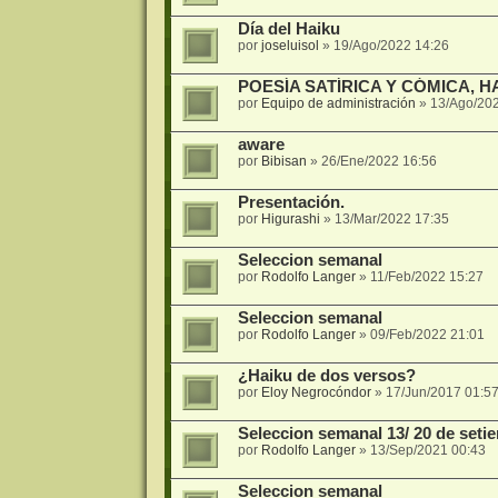
Día del Haiku
por
joseluisol
»
19/Ago/2022 14:26
POESÍA SATÍRICA Y CÓMICA, 
por
Equipo de administración
»
13/Ago/20
aware
por
Bibisan
»
26/Ene/2022 16:56
Presentación.
por
Higurashi
»
13/Mar/2022 17:35
Seleccion semanal
por
Rodolfo Langer
»
11/Feb/2022 15:27
Seleccion semanal
por
Rodolfo Langer
»
09/Feb/2022 21:01
¿Haiku de dos versos?
por
Eloy Negrocóndor
»
17/Jun/2017 01:5
Seleccion semanal 13/ 20 de seti
por
Rodolfo Langer
»
13/Sep/2021 00:43
Seleccion semanal