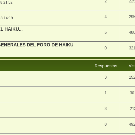
2
22
8 21:52
4
29
18 14:19
L HAIKU...
5
48
GENERALES DEL FORO DE HAIKU
0
32
Respuestas
Vis
3
15
1
30
3
21
8
49