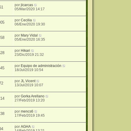
por
jlcarcas
61
05/Mar/2020 14:17
por
Cecilia
905
06/Ene/2020 19:30
por
Mary Vidal
458
05/Ene/2020 16:35
por
Hikari
528
23/Dic/2019 21:32
por
Equipo de administración
645
18/Jul/2019 10:54
por
JL.Vicent
72
13/Jul/2019 10:07
por
Gorka Arellano
214
27/Feb/2019 13:20
por
mencs6
238
17/Feb/2019 19:45
por
AGHA
94
14/Feb/2019 13:21