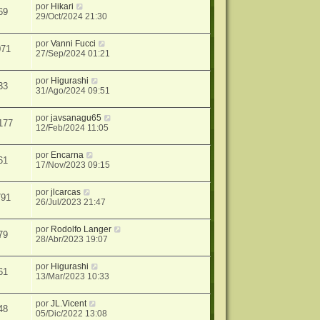
por
Hikari
69
29/Oct/2024 21:30
por
Vanni Fucci
071
27/Sep/2024 01:21
por
Higurashi
33
31/Ago/2024 09:51
por
javsanagu65
177
12/Feb/2024 11:05
por
Encarna
61
17/Nov/2023 09:15
por
jlcarcas
791
26/Jul/2023 21:47
por
Rodolfo Langer
79
28/Abr/2023 19:07
por
Higurashi
61
13/Mar/2023 10:33
por
JL.Vicent
48
05/Dic/2022 13:08