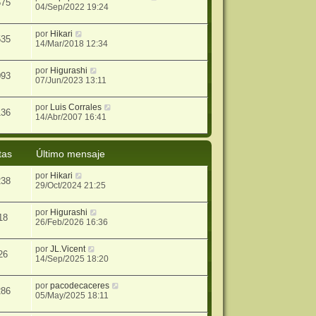
575
04/Sep/2022 19:24
por
Hikari
535
14/Mar/2018 12:34
por
Higurashi
093
07/Jun/2023 13:11
por
Luis Corrales
136
14/Abr/2007 16:41
tas
Último mensaje
por
Hikari
238
29/Oct/2024 21:25
por
Higurashi
18
26/Feb/2026 16:36
por
JL.Vicent
26
14/Sep/2025 18:20
por
pacodecaceres
286
05/May/2025 18:11