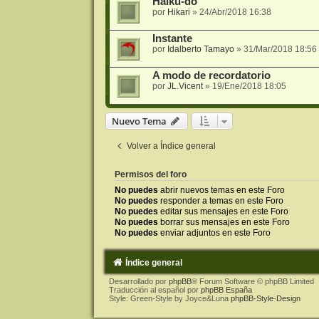
Haiku-dô
por
Hikari
»
24/Abr/2018 16:38
Instante
por
Idalberto Tamayo
»
31/Mar/2018 18:56
A modo de recordatorio
por
JL.Vicent
»
19/Ene/2018 18:05
Nuevo Tema
Volver a Índice general
Permisos del foro
No puedes
abrir nuevos temas en este Foro
No puedes
responder a temas en este Foro
No puedes
editar sus mensajes en este Foro
No puedes
borrar sus mensajes en este Foro
No puedes
enviar adjuntos en este Foro
Índice general
Desarrollado por
phpBB
® Forum Software © phpBB Limited
Traducción al español por
phpBB España
Style: Green-Style by Joyce&Luna
phpBB-Style-Design