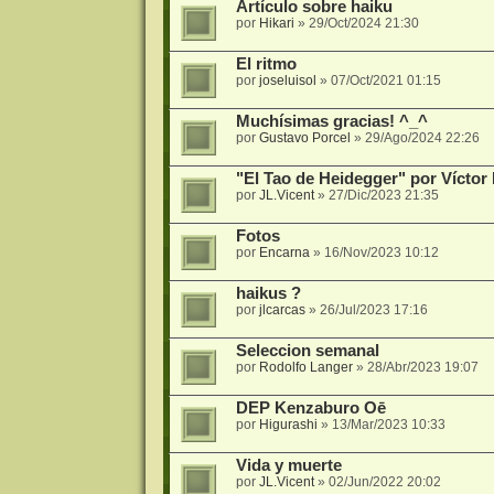
Artículo sobre haiku
por
Hikari
»
29/Oct/2024 21:30
El ritmo
por
joseluisol
»
07/Oct/2021 01:15
Muchísimas gracias! ^_^
por
Gustavo Porcel
»
29/Ago/2024 22:26
"El Tao de Heidegger" por Vícto
por
JL.Vicent
»
27/Dic/2023 21:35
Fotos
por
Encarna
»
16/Nov/2023 10:12
haikus ?
por
jlcarcas
»
26/Jul/2023 17:16
Seleccion semanal
por
Rodolfo Langer
»
28/Abr/2023 19:07
DEP Kenzaburo Oē
por
Higurashi
»
13/Mar/2023 10:33
Vida y muerte
por
JL.Vicent
»
02/Jun/2022 20:02