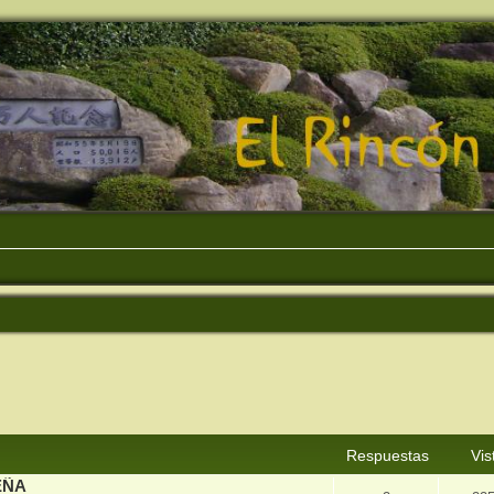
squeda avanzada
Respuestas
Vis
EÑA