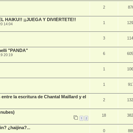
2
87
 HAIKU!! ¡¡JUEGA Y DIVIÉRTETE!!
1
12
20 14:04
3
11
helli "PANDA"
6
60
19 20:19
1
10
1
91
ntre la escritura de Chantal Maillard y el
2
13
 nubes)
18
38
1
2
n? ¿haijina?...
0
88