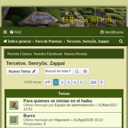
FAQ
Identificarse
B
Índice general
Foro de Poemas
Tercetos. Senryûs. Zappai
u
Revista Clasica
Nuestro Facebook
Nueva Revista
s
Tercetos. Senryûs. Zappai
c
Buscar
Búsqueda avanzada
Nuevo Tema
a
r
Página
1
de
266
1
2
3
4
5
266
Siguiente
13293 temas
…
Temas
Para quienes se inician en el haiku
Último mensaje por
Equipo de administración
«
31/Mar/2017
12:52
Burro
Último mensaje por
Higurashi
«
01/Ago/2026 10:22
Respuestas:
2