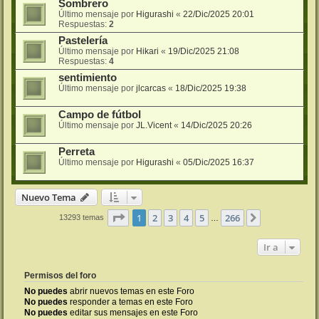
Sombrero
Último mensaje por
Higurashi
«
22/Dic/2025 20:01
Respuestas:
2
Pastelería
Último mensaje por
Hikari
«
19/Dic/2025 21:08
Respuestas:
4
sentimiento
Último mensaje por
jlcarcas
«
18/Dic/2025 19:38
Campo de fútbol
Último mensaje por
JL.Vicent
«
14/Dic/2025 20:26
Perreta
Último mensaje por
Higurashi
«
05/Dic/2025 16:37
Nuevo Tema
Página
1
de
266
1
2
3
4
5
266
Siguiente
13293 temas
…
Ir a
Permisos del foro
No puedes
abrir nuevos temas en este Foro
No puedes
responder a temas en este Foro
No puedes
editar sus mensajes en este Foro