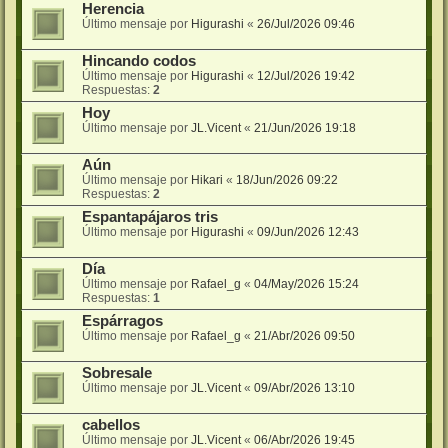
Herencia
Último mensaje por
Higurashi
«
26/Jul/2026 09:46
Hincando codos
Último mensaje por
Higurashi
«
12/Jul/2026 19:42
Respuestas:
2
Hoy
Último mensaje por
JL.Vicent
«
21/Jun/2026 19:18
Aún
Último mensaje por
Hikari
«
18/Jun/2026 09:22
Respuestas:
2
Espantapájaros tris
Último mensaje por
Higurashi
«
09/Jun/2026 12:43
Día
Último mensaje por
Rafael_g
«
04/May/2026 15:24
Respuestas:
1
Espárragos
Último mensaje por
Rafael_g
«
21/Abr/2026 09:50
Sobresale
Último mensaje por
JL.Vicent
«
09/Abr/2026 13:10
cabellos
Último mensaje por
JL.Vicent
«
06/Abr/2026 19:45