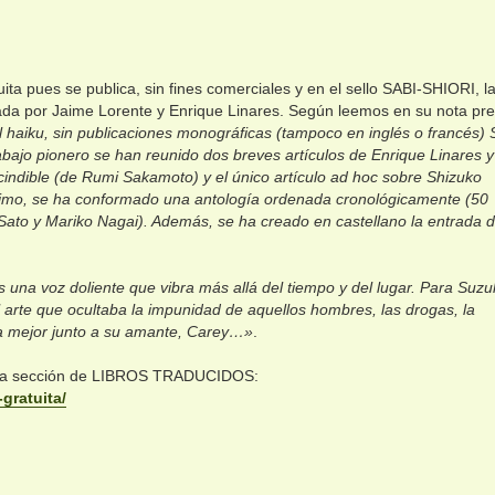
a pues se publica, sin fines comerciales y en el sello SABI-SHIORI, l
por Jaime Lorente y Enrique Linares. Según leemos en su nota pre
l haiku, sin publicaciones monográficas (tampoco en inglés o francés) 
bajo pionero se han reunido dos breves artículos de Enrique Linares 
cindible (de Rumi Sakamoto) y el único artículo ad hoc sobre Shizuko
último, se ha conformado una antología ordenada cronológicamente (50
Sato y Mariko Nagai). Además, se ha creado en castellano la entrada 
na voz doliente que vibra más allá del tiempo y del lugar. Para Suzu
l arte que ocultaba la impunidad de aquellos hombres, las drogas, la
da mejor junto a su amante, Carey…»
.
en la sección de LIBROS TRADUCIDOS:
-gratuita/