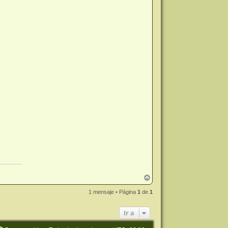
A
r
r
1 mensaje • Página
1
de
1
i
b
Ir a
a