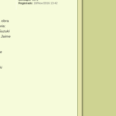
Registrado:
18/Nov/2016 13:42
a obra
via:
Suzuki
y Jaime
de
ki