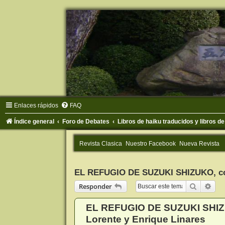
Enlaces rápidos
FAQ
Índice general
Foro de Debates
Libros de haiku traducidos y libros d
Revista Clasica
Nuestro Facebook
Nueva Revista
EL REFUGIO DE SUZUKI SHIZUKO, coo
Buscar
Bús
Responder
EL REFUGIO DE SUZUKI SHIZU
Lorente y Enrique Linares