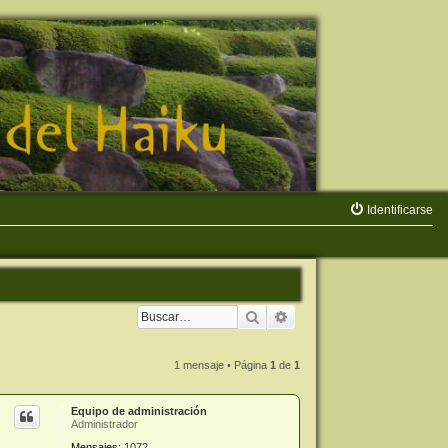
Identificarse
Buscar
Búsqueda avanzada
1 mensaje • Página
1
de
1
Equipo de administración
Administrador
Mensajes:
1072