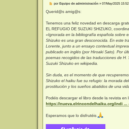
M
por
Equipo de administración
»
07/May/2025 15:52
e
n
Querid@s amig@s:
s
a
j
Tenemos una feliz novedad en descarga gratuit
e
EL REFUGIO DE SUZUKI SHIZUKO, coordinada 
«Ignorada en la bibliografía española sobre e
Shizuko es una gran desconocida. En este tra
Lorente, junto a un ensayo contextual impres
publicado en inglés (por Hiroaki Sato). Por 
poemas recogidos de las traducciones de H. 
Suzuki Shizuko en wikipedia.
Sin duda, es el momento de que recuperemos u
Shizuko el haiku fue su refugio: la morada de
prostitución y los sueños abatidos de una vi
Podéis descargar el libro desde la revista 
https://nueva.elrincondelhaiku.org/indi ... 
Esperamos que lo disfrutéis