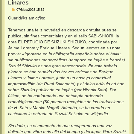
Linares
M
07/May/2025 15:52
e
n
Querid@s amig@s:
s
a
j
Tenemos una feliz novedad en descarga gratuita pues se
e
publica, sin fines comerciales y en el sello SABI-SHIORI, la
obra EL REFUGIO DE SUZUKI SHIZUKO, coordinada por
Jaime Lorente y Enrique Linares. Según leemos en su nota
previa:
«Ignorada en la bibliografía española sobre el haiku,
sin publicaciones monográficas (tampoco en inglés o francés)
Suzuki Shizuko es una gran desconocida. En este trabajo
pionero se han reunido dos breves artículos de Enrique
Linares y Jaime Lorente, junto a un ensayo contextual
imprescindible (de Rumi Sakamoto) y el único artículo ad hoc
sobre Shizuko publicado en inglés (por Hiroaki Sato). Por
último, se ha conformado una antología ordenada
cronológicamente (50 poemas recogidos de las traducciones
de H. Sato y Mariko Nagai). Además, se ha creado en
castellano la entrada de Suzuki Shizuko en wikipedia.
Sin duda, es el momento de que recuperemos una voz
doliente que vibra más allá del tiempo y del lugar. Para Suzuki