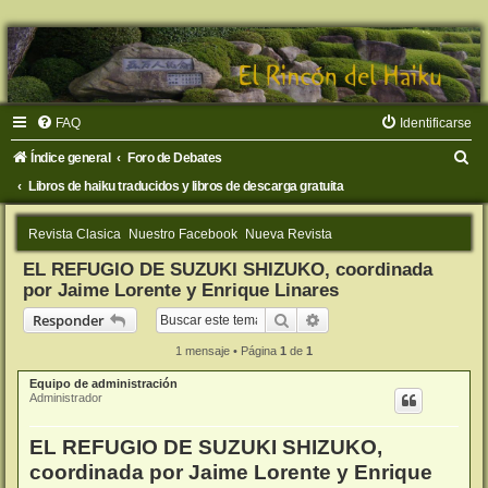
FAQ
Identificarse
B
Índice general
Foro de Debates
u
Libros de haiku traducidos y libros de descarga gratuita
s
Revista Clasica
Nuestro Facebook
Nueva Revista
c
EL REFUGIO DE SUZUKI SHIZUKO, coordinada
a
por Jaime Lorente y Enrique Linares
r
Buscar
Búsqueda avanzada
Responder
1 mensaje • Página
1
de
1
Equipo de administración
Administrador
EL REFUGIO DE SUZUKI SHIZUKO,
coordinada por Jaime Lorente y Enrique