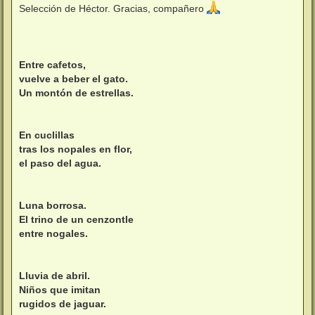
n
Selección de Héctor. Gracias, compañero
s
a
j
e
Entre cafetos,
vuelve a beber el gato.
Un montón de estrellas.
En cuclillas
tras los nopales en flor,
el paso del agua.
Luna borrosa.
El trino de un cenzontle
entre nogales.
Lluvia de abril.
Niños que imitan
rugidos de jaguar.