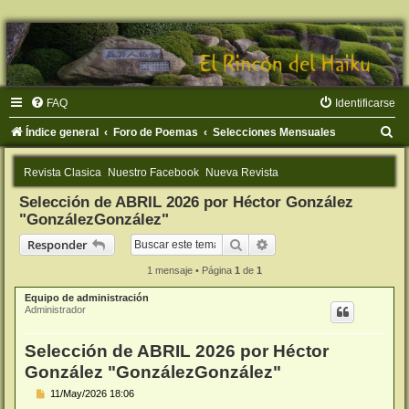
FAQ
Identificarse
B
Índice general
Foro de Poemas
Selecciones Mensuales
u
Revista Clasica
Nuestro Facebook
Nueva Revista
s
Selección de ABRIL 2026 por Héctor González
c
"GonzálezGonzález"
a
Buscar
Búsqueda avanzada
Responder
r
1 mensaje • Página
1
de
1
Equipo de administración
Administrador
Selección de ABRIL 2026 por Héctor
González "GonzálezGonzález"
M
11/May/2026 18:06
e