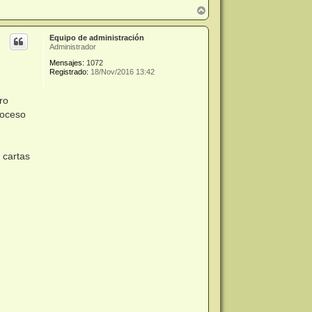
A
r
r
Equipo de administración
i
Administrador
b
a
Mensajes:
1072
Registrado:
18/Nov/2016 13:42
ro
roceso
 cartas