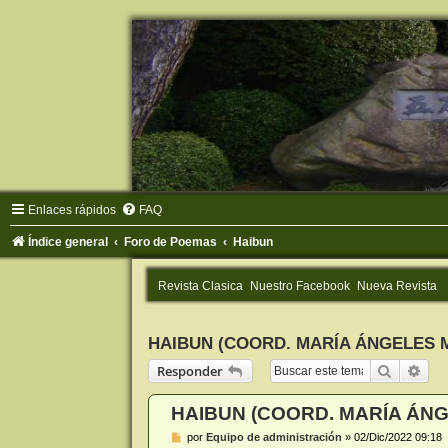
Enlaces rápidos
FAQ
Índice general
Foro de Poemas
Haibun
Revista Clasica
Nuestro Facebook
Nueva Revista
HAIBUN (COORD. MARÍA ÁNGELES 
Buscar
Bús
Responder
HAIBUN (COORD. MARÍA ÁNG
M
por
Equipo de administración
»
02/Dic/2022 09:18