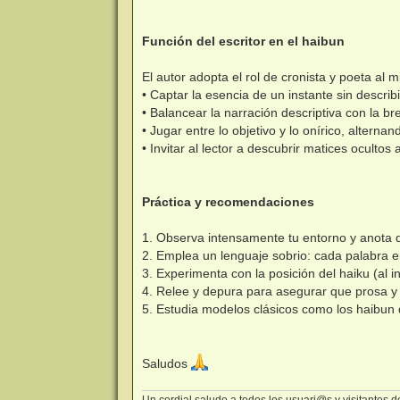
Función del escritor en el haibun
El autor adopta el rol de cronista y poeta al
• Captar la esencia de un instante sin describ
• Balancear la narración descriptiva con la br
• Jugar entre lo objetivo y lo onírico, altern
• Invitar al lector a descubrir matices ocultos 
Práctica y recomendaciones
1. Observa intensamente tu entorno y anota d
2. Emplea un lenguaje sobrio: cada palabra e
3. Experimenta con la posición del haiku (al ini
4. Relee y depura para asegurar que prosa y
5. Estudia modelos clásicos como los haibun 
Saludos
Un cordial saludo a todos los usuari@s y visitantes