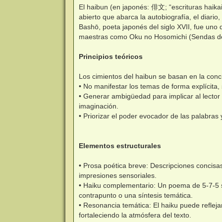
El haibun (en japonés: 俳文; “escrituras haikai
abierto que abarca la autobiografía, el diario, 
Bashō, poeta japonés del siglo XVII, fue uno 
maestras como Oku no Hosomichi (Sendas d
Principios teóricos
Los cimientos del haibun se basan en la concis
• No manifestar los temas de forma explícita,
• Generar ambigüedad para implicar al lector 
imaginación.
• Priorizar el poder evocador de las palabras 
Elementos estructurales
• Prosa poética breve: Descripciones concisas
impresiones sensoriales.
• Haiku complementario: Un poema de 5-7-5 sí
contrapunto o una síntesis temática.
• Resonancia temática: El haiku puede reflej
fortaleciendo la atmósfera del texto.