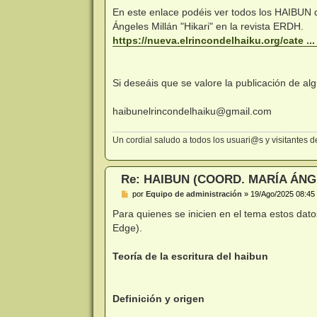
e
n
En este enlace podéis ver todos los HAIBUN 
s
Ángeles Millán "Hikari" en la revista ERDH.
a
j
https://nueva.elrincondelhaiku.org/cate ...
e
Si deseáis que se valore la publicación de al
haibunelrincondelhaiku@gmail.com
Un cordial saludo a todos los usuari@s y visitantes
Re: HAIBUN (COORD. MARÍA ÁNG
M
por
Equipo de administración
»
19/Ago/2025 08:45
e
n
Para quienes se inicien en el tema estos dato
s
Edge).
a
j
e
Teoría de la escritura del haibun
Definición y origen