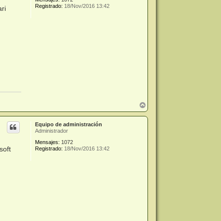
Registrado:
18/Nov/2016 13:42
ri
A
r
r
Equipo de administración
i
Administrador
b
a
Mensajes:
1072
soft
Registrado:
18/Nov/2016 13:42