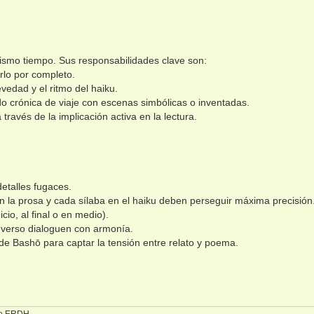
 mismo tiempo. Sus responsabilidades clave son:
irlo por completo.
evedad y el ritmo del haiku.
ando crónica de viaje con escenas simbólicas o inventadas.
a través de la implicación activa en la lectura.
etalles fugaces.
n la prosa y cada sílaba en el haiku deben perseguir máxima precisión
cio, al final o en medio).
 verso dialoguen con armonía.
de Bashō para captar la tensión entre relato y poema.
 de ERDH.