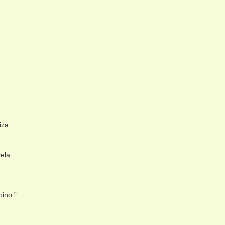
iza.
ela.
pino.”