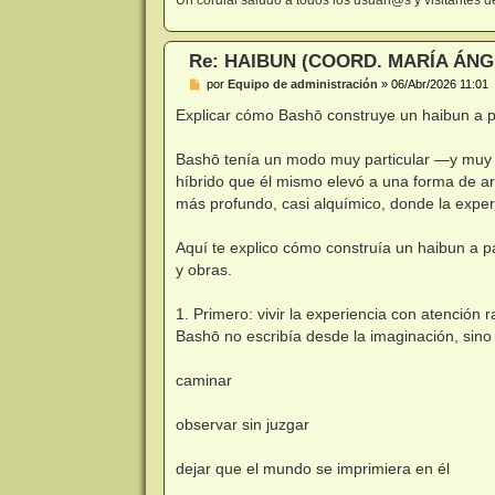
Re: HAIBUN (COORD. MARÍA ÁNG
M
por
Equipo de administración
»
06/Abr/2026 11:01
e
n
Explicar cómo Bashō construye un haibun a pa
s
a
j
Bashō tenía un modo muy particular —y muy c
e
híbrido que él mismo elevó a una forma de art
más profundo, casi alquímico, donde la exper
Aquí te explico cómo construía un haibun a pa
y obras.
1. Primero: vivir la experiencia con atención r
Bashō no escribía desde la imaginación, sino
caminar
observar sin juzgar
dejar que el mundo se imprimiera en él