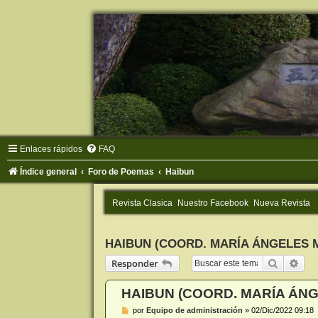
Enlaces rápidos
FAQ
Índice general
Foro de Poemas
Haibun
Revista Clasica
Nuestro Facebook
Nueva Revista
HAIBUN (COORD. MARÍA ÁNGELES 
Buscar
Bús
Responder
HAIBUN (COORD. MARÍA ÁNG
M
por
Equipo de administración
»
02/Dic/2022 09:18