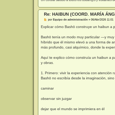
Re: HAIBUN (COORD. MARÍA ÁNG
M
por
Equipo de administración
»
06/Abr/2026 11:01
e
n
Explicar cómo Bashō construye un haibun a pa
s
a
j
Bashō tenía un modo muy particular —y muy c
e
híbrido que él mismo elevó a una forma de art
más profundo, casi alquímico, donde la exper
Aquí te explico cómo construía un haibun a pa
y obras.
1. Primero: vivir la experiencia con atención r
Bashō no escribía desde la imaginación, sino
caminar
observar sin juzgar
dejar que el mundo se imprimiera en él