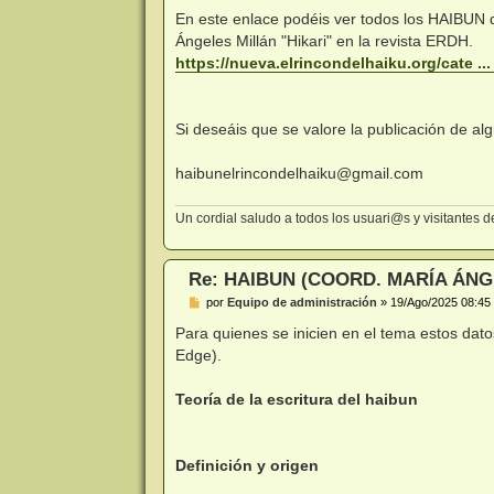
e
n
En este enlace podéis ver todos los HAIBUN 
s
Ángeles Millán "Hikari" en la revista ERDH.
a
j
https://nueva.elrincondelhaiku.org/cate ...
e
Si deseáis que se valore la publicación de al
haibunelrincondelhaiku@gmail.com
Un cordial saludo a todos los usuari@s y visitantes
Re: HAIBUN (COORD. MARÍA ÁNG
M
por
Equipo de administración
»
19/Ago/2025 08:45
e
n
Para quienes se inicien en el tema estos dato
s
Edge).
a
j
e
Teoría de la escritura del haibun
Definición y origen