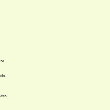
iza.
ela.
pino.”