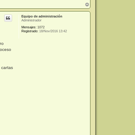
A
r
r
Equipo de administración
i
Administrador
b
a
Mensajes:
1072
Registrado:
18/Nov/2016 13:42
ro
roceso
 cartas