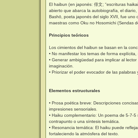
El haibun (en japonés: 俳文; “escrituras haikai
abierto que abarca la autobiografía, el diario, 
Bashō, poeta japonés del siglo XVII, fue uno 
maestras como Oku no Hosomichi (Sendas d
Principios teóricos
Los cimientos del haibun se basan en la concis
• No manifestar los temas de forma explícita,
• Generar ambigüedad para implicar al lector 
imaginación.
• Priorizar el poder evocador de las palabras 
Elementos estructurales
• Prosa poética breve: Descripciones concisas
impresiones sensoriales.
• Haiku complementario: Un poema de 5-7-5 sí
contrapunto o una síntesis temática.
• Resonancia temática: El haiku puede reflej
fortaleciendo la atmósfera del texto.