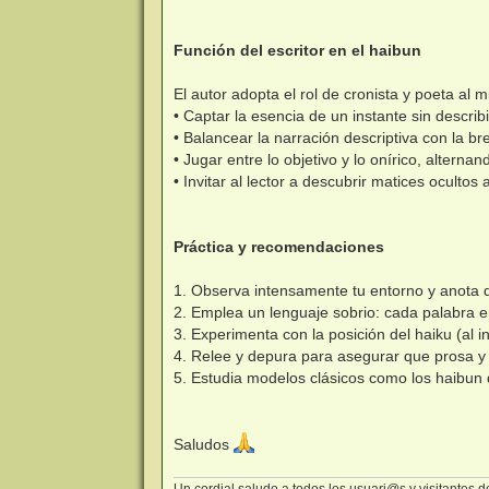
Función del escritor en el haibun
El autor adopta el rol de cronista y poeta al
• Captar la esencia de un instante sin describ
• Balancear la narración descriptiva con la br
• Jugar entre lo objetivo y lo onírico, altern
• Invitar al lector a descubrir matices ocultos 
Práctica y recomendaciones
1. Observa intensamente tu entorno y anota d
2. Emplea un lenguaje sobrio: cada palabra e
3. Experimenta con la posición del haiku (al ini
4. Relee y depura para asegurar que prosa y
5. Estudia modelos clásicos como los haibun 
Saludos
Un cordial saludo a todos los usuari@s y visitantes