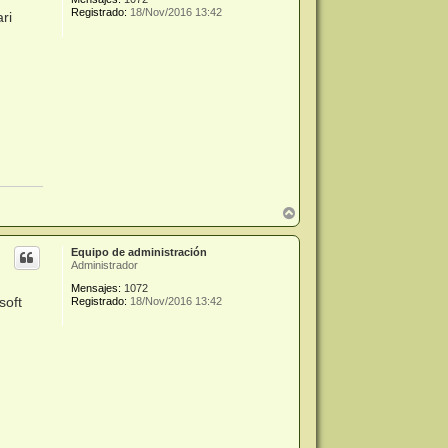
Registrado:
18/Nov/2016 13:42
ri
A
r
r
Equipo de administración
i
Administrador
b
a
Mensajes:
1072
soft
Registrado:
18/Nov/2016 13:42