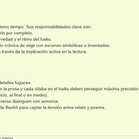
 mismo tiempo. Sus responsabilidades clave son:
irlo por completo.
evedad y el ritmo del haiku.
ando crónica de viaje con escenas simbólicas o inventadas.
a través de la implicación activa en la lectura.
etalles fugaces.
n la prosa y cada sílaba en el haiku deben perseguir máxima precisión
cio, al final o en medio).
 verso dialoguen con armonía.
de Bashō para captar la tensión entre relato y poema.
 de ERDH.