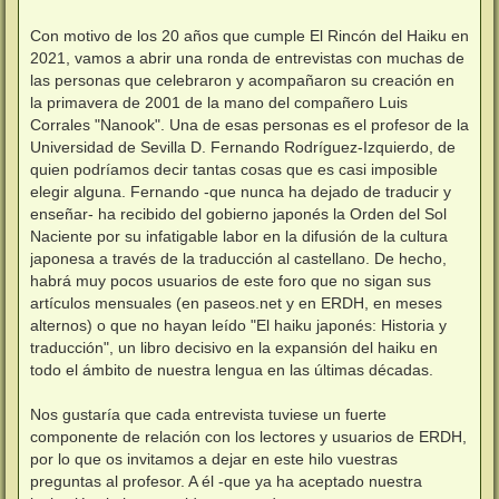
s
a
j
Con motivo de los 20 años que cumple El Rincón del Haiku en
e
2021, vamos a abrir una ronda de entrevistas con muchas de
las personas que celebraron y acompañaron su creación en
la primavera de 2001 de la mano del compañero Luis
Corrales "Nanook". Una de esas personas es el profesor de la
Universidad de Sevilla D. Fernando Rodríguez-Izquierdo, de
quien podríamos decir tantas cosas que es casi imposible
elegir alguna. Fernando -que nunca ha dejado de traducir y
enseñar- ha recibido del gobierno japonés la Orden del Sol
Naciente por su infatigable labor en la difusión de la cultura
japonesa a través de la traducción al castellano. De hecho,
habrá muy pocos usuarios de este foro que no sigan sus
artículos mensuales (en paseos.net y en ERDH, en meses
alternos) o que no hayan leído "El haiku japonés: Historia y
traducción", un libro decisivo en la expansión del haiku en
todo el ámbito de nuestra lengua en las últimas décadas.
Nos gustaría que cada entrevista tuviese un fuerte
componente de relación con los lectores y usuarios de ERDH,
por lo que os invitamos a dejar en este hilo vuestras
preguntas al profesor. A él -que ya ha aceptado nuestra