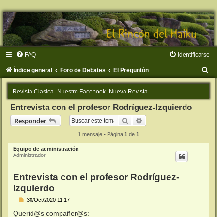
FAQ
Identificarse
B
Índice general
Foro de Debates
El Preguntón
u
Revista Clasica
Nuestro Facebook
Nueva Revista
s
Entrevista con el profesor Rodríguez-Izquierdo
c
Buscar
Búsqueda avanzada
Responder
a
r
1 mensaje • Página
1
de
1
Equipo de administración
Administrador
Entrevista con el profesor Rodríguez-
Izquierdo
M
30/Oct/2020 11:17
e
n
Querid@s compañer@s: