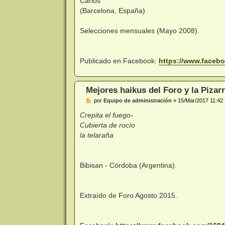
Carlos
(Barcelona, España)
Selecciones mensuales (Mayo 2008).
Publicado en Facebook:
https://www.facebo
Mejores haikus del Foro y la Pizarr
M
por
Equipo de administración
»
15/Mar/2017 11:42
e
n
Crepita el fuego-
s
Cubierta de rocío
a
j
la telaraña
e
Bibisan - Córdoba (Argentina).
Extraído de Foro Agosto 2015.