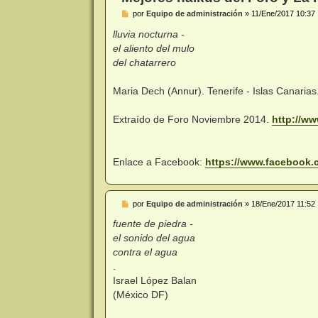
M
por
Equipo de administración
»
11/Ene/2017 10:37
e
n
lluvia nocturna -
s
el aliento del mulo
a
j
del chatarrero
e
Maria Dech (Annur). Tenerife - Islas Canarias
Extraído de Foro Noviembre 2014.
http://ww
Enlace a Facebook:
https://www.facebook.
M
por
Equipo de administración
»
18/Ene/2017 11:52
e
n
fuente de piedra -
s
el sonido del agua
a
j
contra el agua
e
.
Israel López Balan
(México DF)