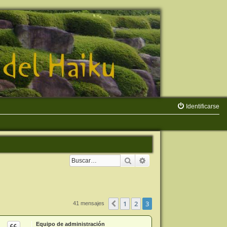
Identificarse
Buscar
Búsqueda avanzada
1
2
3
Anterior
41 mensajes
Equipo de administración