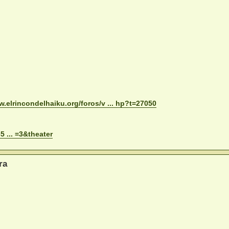
w.elrincondelhaiku.org/foros/v ... hp?t=27050
 ... =3&theater
ra