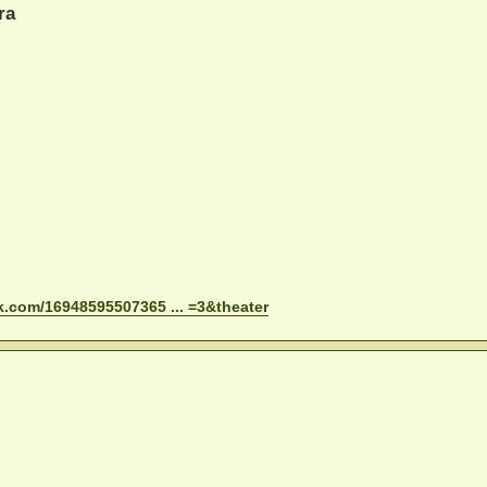
ra
k.com/16948595507365 ... =3&theater