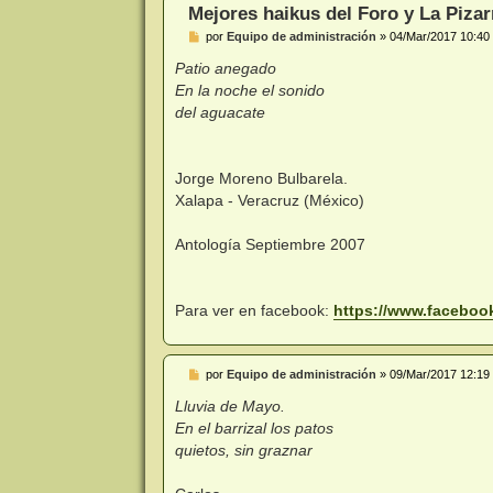
Mejores haikus del Foro y La Pizar
M
por
Equipo de administración
»
04/Mar/2017 10:40
e
n
Patio anegado
s
En la noche el sonido
a
j
del aguacate
e
Jorge Moreno Bulbarela.
Xalapa - Veracruz (México)
Antología Septiembre 2007
Para ver en facebook:
https://www.faceboo
M
por
Equipo de administración
»
09/Mar/2017 12:19
e
n
Lluvia de Mayo.
s
En el barrizal los patos
a
j
quietos, sin graznar
e