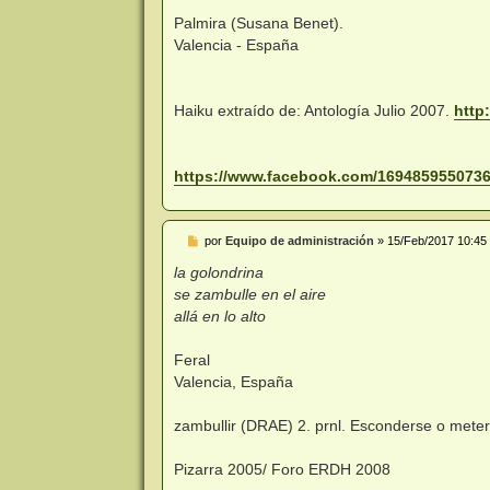
Palmira (Susana Benet).
Valencia - España
Haiku extraído de: Antología Julio 2007.
http
https://www.facebook.com/16948595507365
M
por
Equipo de administración
»
15/Feb/2017 10:45
e
n
la golondrina
s
se zambulle en el aire
a
j
allá en lo alto
e
Feral
Valencia, España
zambullir (DRAE) 2. prnl. Esconderse o meter
Pizarra 2005/ Foro ERDH 2008