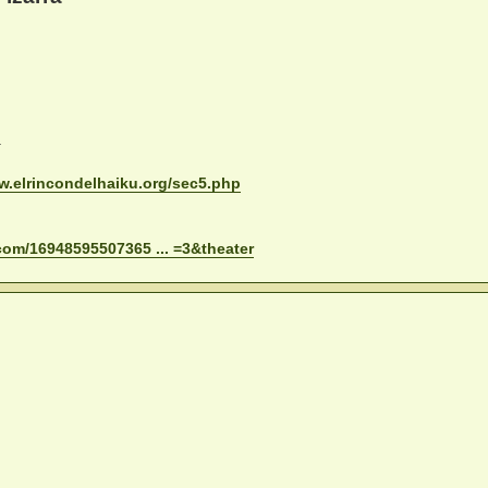
.
w.elrincondelhaiku.org/sec5.php
com/16948595507365 ... =3&theater