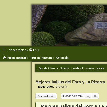
Enlaces rápidos
FAQ
Índice general
Foro de Poemas
Antología
Revista Clasica
Nuestro Facebook
Nueva Revista
Mejores haikus del Foro y La Pizarra
Moderador:
Antología
Buscar
Búsqu
Cerrado
Mejores haikus del Foro y La 