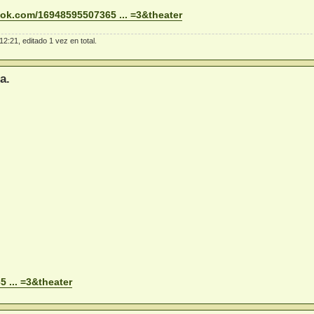
ok.com/16948595507365 ... =3&theater
2:21, editado 1 vez en total.
a.
 ... =3&theater