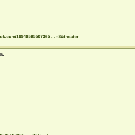
ok.com/16948595507365 ... =3&theater
a.