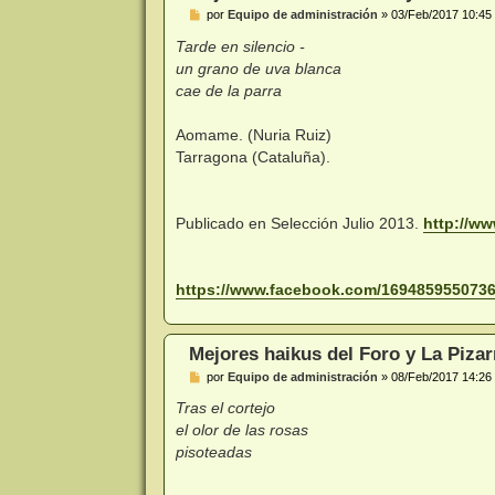
M
por
Equipo de administración
»
03/Feb/2017 10:45
e
n
Tarde en silencio -
s
un grano de uva blanca
a
j
cae de la parra
e
Aomame. (Nuria Ruiz)
Tarragona (Cataluña).
Publicado en Selección Julio 2013.
http://ww
https://www.facebook.com/16948595507365
Mejores haikus del Foro y La Pizar
M
por
Equipo de administración
»
08/Feb/2017 14:26
e
n
Tras el cortejo
s
el olor de las rosas
a
j
pisoteadas
e