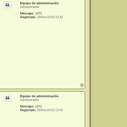
Equipo de administración
i
Administrador
b
a
Mensajes:
1072
Registrado:
18/Nov/2016 13:42
A
r
r
Equipo de administración
i
Administrador
b
a
Mensajes:
1072
Registrado:
18/Nov/2016 13:42