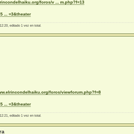
rincondelhaiku.org/foros/v ... m.php?f=13
 ... =3&theater
2:20, editado 1 vez en total.
ww.elrincondelhaiku.org/foros/viewforum.php?f=8
 ... =3&theater
2:21, editado 1 vez en total.
ra