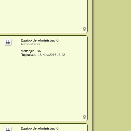
A
r
r
Equipo de administración
i
Administrador
b
a
Mensajes:
1072
Registrado:
18/Nov/2016 13:42
A
r
r
Equipo de administración
i