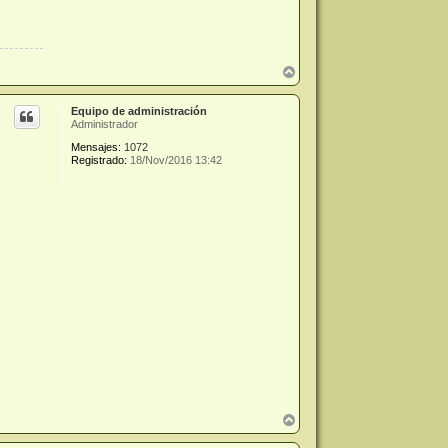
A
r
r
Equipo de administración
i
Administrador
b
a
Mensajes:
1072
Registrado:
18/Nov/2016 13:42
A
r
r