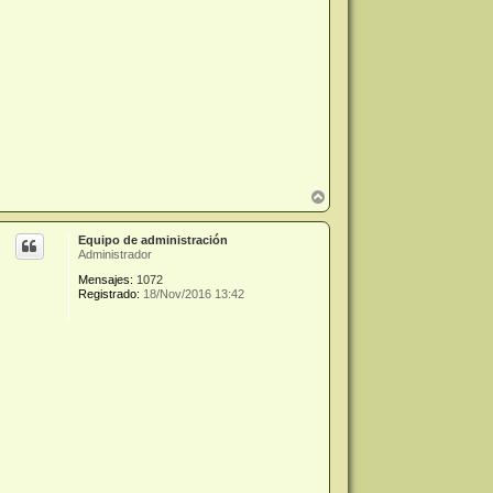
A
r
r
Equipo de administración
i
Administrador
b
a
Mensajes:
1072
Registrado:
18/Nov/2016 13:42