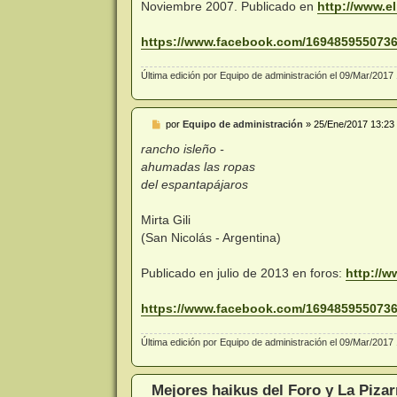
Noviembre 2007. Publicado en
http://www.el
https://www.facebook.com/16948595507365
Última edición por
Equipo de administración
el 09/Mar/2017 1
M
por
Equipo de administración
»
25/Ene/2017 13:23
e
n
rancho isleño -
s
ahumadas las ropas
a
j
del espantapájaros
e
Mirta Gili
(San Nicolás - Argentina)
Publicado en julio de 2013 en foros:
http://w
https://www.facebook.com/16948595507365
Última edición por
Equipo de administración
el 09/Mar/2017 1
Mejores haikus del Foro y La Pizar