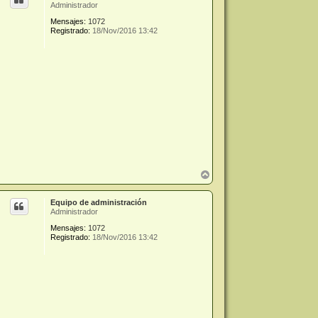
Administrador
Mensajes:
1072
Registrado:
18/Nov/2016 13:42
A
r
r
Equipo de administración
i
Administrador
b
a
Mensajes:
1072
Registrado:
18/Nov/2016 13:42