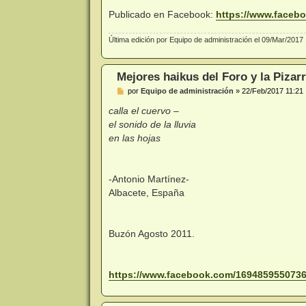
Publicado en Facebook:
https://www.facebo
Última edición por
Equipo de administración
el 09/Mar/2017 1
Mejores haikus del Foro y la Pizarr
M
por
Equipo de administración
»
22/Feb/2017 11:21
e
n
calla el cuervo –
s
el sonido de la lluvia
a
j
en las hojas
e
-Antonio Martínez-
Albacete, España
Buzón Agosto 2011.
https://www.facebook.com/16948595507365