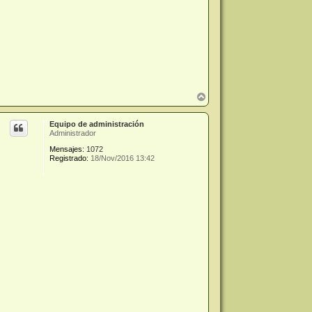
A
r
r
Equipo de administración
i
Administrador
b
a
Mensajes:
1072
Registrado:
18/Nov/2016 13:42