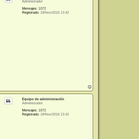
Administrador
b
a
Mensajes:
1072
Registrado:
18/Nov/2016 13:42
A
r
r
Equipo de administración
i
Administrador
b
a
Mensajes:
1072
Registrado:
18/Nov/2016 13:42