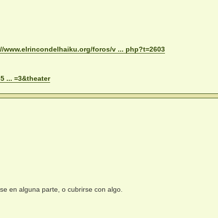
://www.elrincondelhaiku.org/foros/v ... php?t=2603
 ... =3&theater
se en alguna parte, o cubrirse con algo.