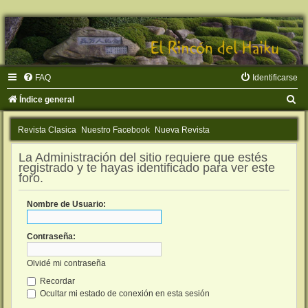
FAQ
Identificarse
B
Índice general
u
Revista Clasica
Nuestro Facebook
Nueva Revista
s
c
La Administración del sitio requiere que estés
registrado y te hayas identificado para ver este
a
foro.
r
Nombre de Usuario:
Contraseña:
Olvidé mi contraseña
Recordar
Ocultar mi estado de conexión en esta sesión