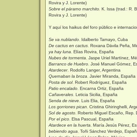
Rovira y J. Lorente)
Sobre el páramo marchito.
K. Issa (trad.: R. B
Rovira y J. Lorente)
Y aquí los haikus del foro público e internaci
Se va nublando
. Idalberto Tamayo, Cuba
De cactus en cactus
. Roxana Dávila Peña, M
ya hay luna
. Elías Rovira, España
Nubes de tormenta
. Jaspe Uriel Martínez, Mé
Barranco de Huebro
. José Manuel Gómez, E
Atardecer
. Rodolfo Langer, Argentina
Quemaban la broza
. Javier Miranda, España
Posta de sol
. Robert Rodríguez, España
Patio encalado
. Encarna Ortiz, España
Cañaverales
. Leticia Sicilia, España
Senda de nieve
. Luis Elia, España
Los gorriones pican
. Cristina Ghiringhelli, Arg
Sol de agosto
. Roberto Miguel Escaño, Rep.
Por el pico
. Elsa Pascual, España
Atardece en la huerta
. María Jesús Pérez, E
bebiendo agua
. Toñi Sánchez Verdejo, Espa