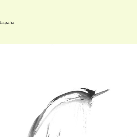
 España
a