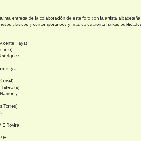
nta entrega de la colaboración de este foro con la artista albaceteña
poneses clásicos y contemporáneos y más de cuarenta haikus publicado
: Vicente Haya)
ermejo)
 Rodríguez-
rrero y J.
 Kamei)
. Takeoka)
o Ramos y
os Torres)
la
 / E Rovira
/ E.