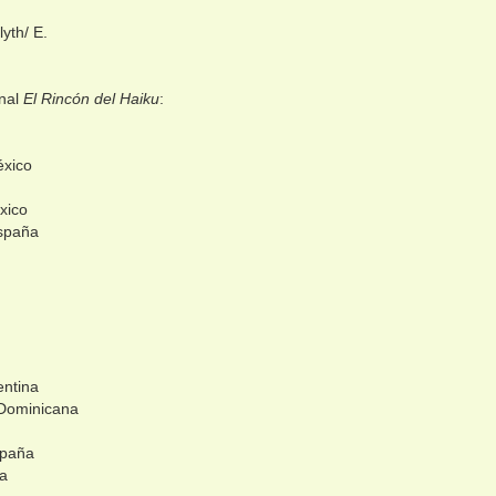
lyth/ E.
onal
El Rincón del Haiku
:
éxico
xico
spaña
entina
 Dominicana
spaña
ña