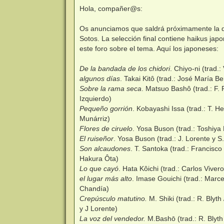
e
n
Hola, compañer@s:
s
a
j
Os anunciamos que saldrá próximamente la qui
e
Sotos. La selección final contiene haikus ja
este foro sobre el tema. Aquí los japoneses:
De la bandada de los chidori
. Chiyo-ni (trad.
algunos días
. Takai Kitô (trad.: José María B
Sobre la rama seca
. Matsuo Bashô (trad.: F.
Izquierdo)
Pequeño gorrión
. Kobayashi Issa (trad.: T. He
Munárriz)
Flores de ciruelo
. Yosa Buson (trad.: Toshiya
El ruiseñor
. Yosa Buson (trad.: J. Lorente y S
Son alcaudones
. T. Santoka (trad.: Francisc
Hakura Ôta)
Lo que cayó
. Hata Kôichi (trad.: Carlos Viver
el lugar más alto
. Imase Gouichi (trad.: Marce
Chandía)
Crepúsculo matutino.
M. Shiki (trad.: R. Blyth
y J Lorente)
La voz del vendedor.
M.Bashō (trad.: R. Blyth 