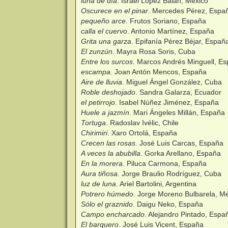
luna de día
. Israel López Balan, México
Oscurece en el pinar
. Mercedes Pérez, Espa
pequeño arce
. Frutos Soriano, España
calla el cuervo
. Antonio Martínez, España
Grita una garza
. Epifanía Pérez Béjar, Españ
El zunzún
. Mayra Rosa Soris, Cuba
Entre los surcos
. Marcos Andrés Minguell, E
escampa
. Joan Antón Mencos, España
Aire de lluvia
. Miguel Ángel González, Cuba
Roble deshojado
. Sandra Galarza, Ecuador
el petirrojo
. Isabel Núñez Jiménez, España
Huele a jazmín
. Mari Ángeles Millán, España
Tortuga
. Radoslav Ivélic, Chile
Chirimiri
. Xaro Ortolá, España
Crecen las rosas
. José Luis Carcas, España
A veces la abubilla
. Gorka Arellano, España
En la morera
. Piluca Carmona, España
Aura tiñosa
. Jorge Braulio Rodríguez, Cuba
luz de luna
. Ariel Bartolini, Argentina
Potrero húmedo
. Jorge Moreno Bulbarela, M
Sólo el graznido
. Daigu Neko, España
Campo encharcado
. Alejandro Pintado, Espa
El barquero
. José Luis Vicent, España