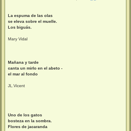
s
a
j
e
La espuma de las olas
se eleva sobre el muelle.
Los biguás.
Mary Vidal
Mañana y tarde
canta un mirlo en el abeto -
el mar al fondo
JL.Vicent
Uno de los gatos
bosteza en la sombra.
Flores de jacaranda