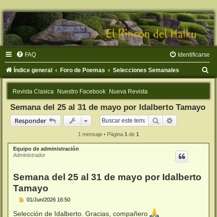
FAQ
Identificarse
B
Índice general
Foro de Poemas
Selecciones Semanales
u
Revista Clasica
Nuestro Facebook
Nueva Revista
s
Semana del 25 al 31 de mayo por Idalberto Tamayo
c
Buscar
Búsqueda ava
Responder
a
r
1 mensaje • Página
1
de
1
Equipo de administración
Administrador
Semana del 25 al 31 de mayo por Idalberto
Tamayo
M
01/Jun/2026 16:50
e
n
Selección de Idalberto. Gracias, compañero