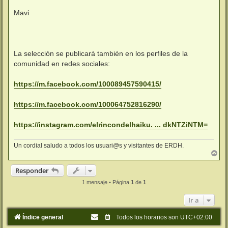
Mavi
La selección se publicará también en los perfiles de la
comunidad en redes sociales:
https://m.facebook.com/100089457590415/
https://m.facebook.com/100064752816290/
https://instagram.com/elrincondelhaiku. ... dkNTZiNTM=
Un cordial saludo a todos los usuari@s y visitantes de ERDH.
A
r
r
Responder
i
b
1 mensaje • Página
1
de
1
a
Ir a
Índice general
Todos los horarios son
UTC+02:00