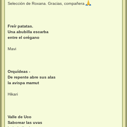
n
Selección de Roxana. Gracias, compañera
s
a
j
e
Freír patatas.
Una abubilla escarba
entre el orégano
Mavi
Orquídeas -
De repente abre sus alas
la avispa mamut
Hikari
Valle de Uco
Saborear las uvas