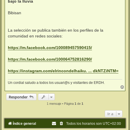
bajo la lluvia
Bibisan
La selección se publica también en los perfiles de la
comunidad en redes sociales:
https://m.facebook.com/100089457590415/
https://m.facebook.com/100064752816290/
https://instagram.com/elrincondelhaiku. ... dkNTZiNTM=
Un cordial saludo a todos los usuari@s y visitantes de ERDH.
A
r
r
Responder
i
b
1 mensaje • Página
1
de
1
a
Ir a
Índice general
Todos los horarios son
UTC+02:00