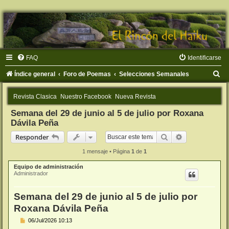
FAQ
Identificarse
B
Índice general
Foro de Poemas
Selecciones Semanales
u
Revista Clasica
Nuestro Facebook
Nueva Revista
s
Semana del 29 de junio al 5 de julio por Roxana
c
Dávila Peña
a
Buscar
Búsqueda ava
Responder
r
1 mensaje • Página
1
de
1
Equipo de administración
Administrador
Semana del 29 de junio al 5 de julio por
Roxana Dávila Peña
M
06/Jul/2026 10:13
e