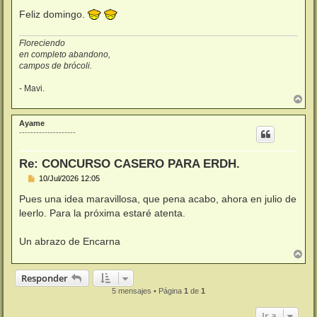
Feliz domingo.
Floreciendo
en completo abandono,
campos de brócoli.
- Mavi.
A
r
r
Ayame
i
--------------------
b
a
Re: CONCURSO CASERO PARA ERDH.
M
10/Jul/2026 12:05
e
n
Pues una idea maravillosa, que pena acabo, ahora en julio de
s
leerlo. Para la próxima estaré atenta.
a
j
e
Un abrazo de Encarna
A
r
r
Responder
i
5 mensajes • Página
1
de
1
b
a
Ir a