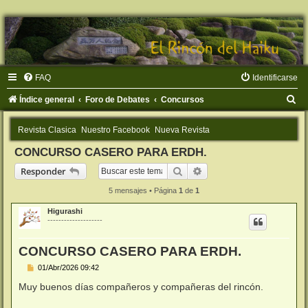
FAQ
Identificarse
B
Índice general
Foro de Debates
Concursos
u
Revista Clasica
Nuestro Facebook
Nueva Revista
s
CONCURSO CASERO PARA ERDH.
c
Buscar
Búsqueda avanzada
Responder
a
r
5 mensajes • Página
1
de
1
Higurashi
--------------------
CONCURSO CASERO PARA ERDH.
M
01/Abr/2026 09:42
e
n
Muy buenos días compañeros y compañeras del rincón.
s
a