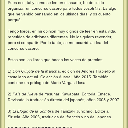
j
Pues eso, tal y como se lee en el asunto, he decidido
e
organizar un concurso casero para todos vosotr@s. Es algo
que he venido pensando en los últimos días, y os cuento
porqué:
Tengo libros, en mi opinión muy dignos de leer en esta vida,
repetidos de ediciones diferentes. No los quiero revender,
pero si compartir. Por lo tanto, se me ocurrió la idea del
concurso casero.
Estos son los libros que hacen las veces de premios:
1)
Don Quijote de la Mancha
, edición de Andrés Trapiello al
castellano actual. Colección Austral. Año 2015. También
contiene un prólogo de Mario Vargas Llosa.
2)
País de Nieve
de Yasunari Kawabata. Editorial Emecé.
Revisada la traducción directa del japonés; años 2003 y 2007.
3)
El Elogio de la Sombra
de Tanizaki Junichiro. Editorial
Siruela. Año 2006, traducida del francés y no del japonés.