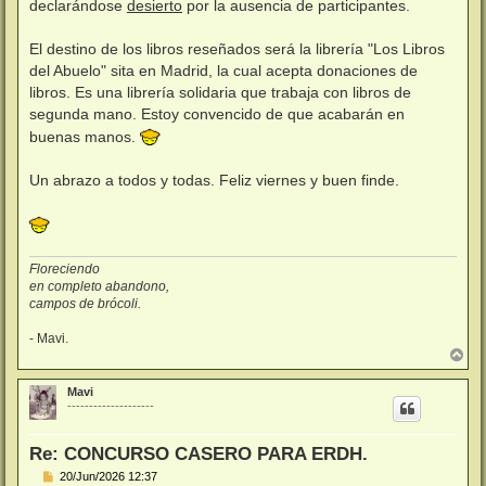
declarándose
desierto
por la ausencia de participantes.
El destino de los libros reseñados será la librería "Los Libros
del Abuelo" sita en Madrid, la cual acepta donaciones de
libros. Es una librería solidaria que trabaja con libros de
segunda mano. Estoy convencido de que acabarán en
buenas manos.
Un abrazo a todos y todas. Feliz viernes y buen finde.
Floreciendo
en completo abandono,
campos de brócoli.
- Mavi.
A
r
r
Mavi
i
--------------------
b
a
Re: CONCURSO CASERO PARA ERDH.
M
20/Jun/2026 12:37