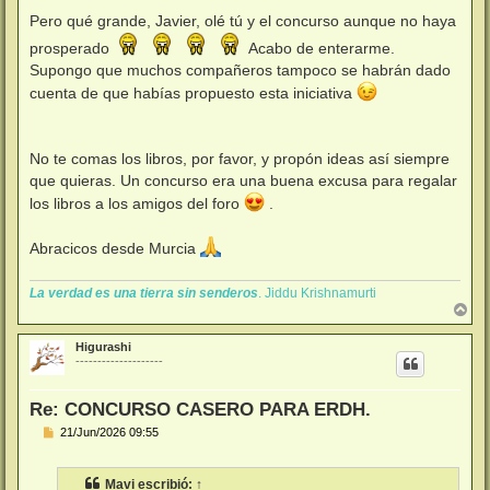
e
n
Pero qué grande, Javier, olé tú y el concurso aunque no haya
s
a
prosperado
Acabo de enterarme.
j
Supongo que muchos compañeros tampoco se habrán dado
e
cuenta de que habías propuesto esta iniciativa
No te comas los libros, por favor, y propón ideas así siempre
que quieras. Un concurso era una buena excusa para regalar
los libros a los amigos del foro
.
Abracicos desde Murcia
La verdad es una tierra sin senderos
. Jiddu Krishnamurti
A
r
r
Higurashi
i
--------------------
b
a
Re: CONCURSO CASERO PARA ERDH.
M
21/Jun/2026 09:55
e
n
s
Mavi
escribió:
↑
a