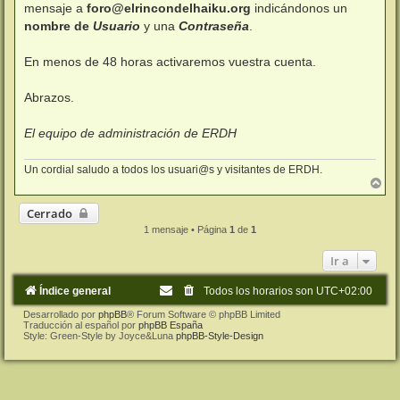
j
mensaje a
foro@elrincondelhaiku.org
indicándonos un
e
nombre de
Usuario
y una
Contraseña
.
En menos de 48 horas activaremos vuestra cuenta.
Abrazos.
El equipo de administración de ERDH
Un cordial saludo a todos los usuari@s y visitantes de ERDH.
A
r
r
Cerrado
i
1 mensaje • Página
1
de
1
b
a
Ir a
Índice general
Todos los horarios son
UTC+02:00
Desarrollado por
phpBB
® Forum Software © phpBB Limited
Traducción al español por
phpBB España
Style: Green-Style by Joyce&Luna
phpBB-Style-Design