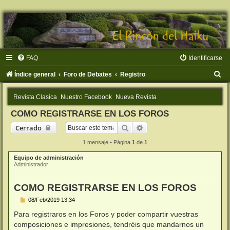
FAQ
Identificarse
B
Índice general
Foro de Debates
Registro
u
Revista Clasica
Nuestro Facebook
Nueva Revista
s
COMO REGISTRARSE EN LOS FOROS
c
Buscar
Búsqueda avanzada
Cerrado
a
r
1 mensaje • Página
1
de
1
Equipo de administración
Administrador
COMO REGISTRARSE EN LOS FOROS
M
08/Feb/2019 13:34
e
n
Para registraros en los Foros y poder compartir vuestras
s
composiciones e impresiones, tendréis que mandarnos un
a