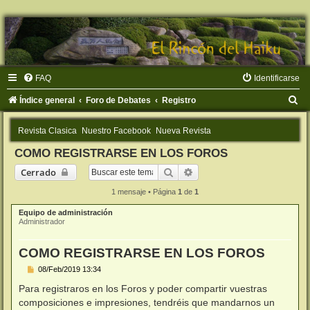
FAQ
Identificarse
B
Índice general
Foro de Debates
Registro
u
Revista Clasica
Nuestro Facebook
Nueva Revista
s
COMO REGISTRARSE EN LOS FOROS
c
Buscar
Búsqueda avanzada
Cerrado
a
r
1 mensaje • Página
1
de
1
Equipo de administración
Administrador
COMO REGISTRARSE EN LOS FOROS
M
08/Feb/2019 13:34
e
n
Para registraros en los Foros y poder compartir vuestras
s
composiciones e impresiones, tendréis que mandarnos un
a