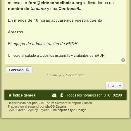
j
mensaje a
foro@elrincondelhaiku.org
indicándonos un
e
nombre de
Usuario
y una
Contraseña
.
En menos de 48 horas activaremos vuestra cuenta.
Abrazos.
El equipo de administración de ERDH
Un cordial saludo a todos los usuari@s y visitantes de ERDH.
A
r
r
Cerrado
i
1 mensaje • Página
1
de
1
b
a
Ir a
Índice general
Todos los horarios son
UTC+02:00
Desarrollado por
phpBB
® Forum Software © phpBB Limited
Traducción al español por
phpBB España
Style: Green-Style by Joyce&Luna
phpBB-Style-Design