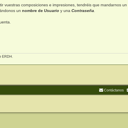
rtir vuestras composiciones e impresiones, tendréis que mandarnos un
cándonos un
nombre de
Usuario
y una
Contraseña
.
uenta.
 de ERDH.
Contáctanos