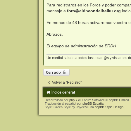
e
n
Para registraros en los Foros y poder compa
s
mensaje a
foro@elrincondelhaiku.org
indi
a
j
e
En menos de 48 horas activaremos vuestra c
Abrazos.
El equipo de administración de ERDH
Un cordial saludo a todos los usuari@s y visitantes
Cerrado
Volver a “Registro”
Índice general
Desarrollado por
phpBB
® Forum Software © phpBB Limited
Traducción al español por
phpBB España
Style: Green-Style by Joyce&Luna
phpBB-Style-Design