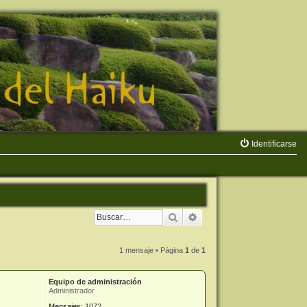
Identificarse
Buscar
Búsqueda avanzada
1 mensaje • Página
1
de
1
Equipo de administración
Administrador
Mensajes:
1072