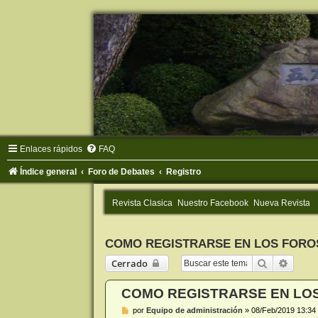
Enlaces rápidos
FAQ
Índice general
Foro de Debates
Registro
Revista Clasica
Nuestro Facebook
Nueva Revista
COMO REGISTRARSE EN LOS FORO
Buscar
Búsqu
Cerrado
COMO REGISTRARSE EN LO
M
por
Equipo de administración
»
08/Feb/2019 13:34