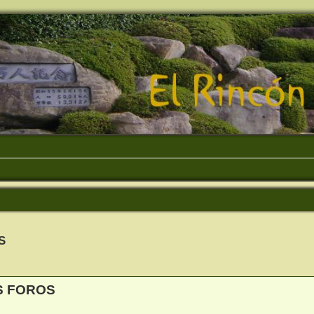
S
eda avanzada
S FOROS