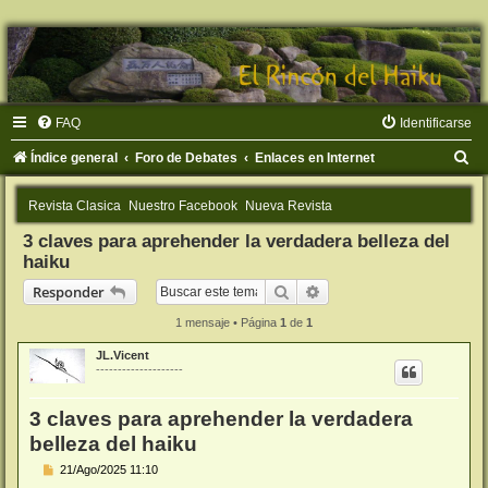
FAQ
Identificarse
B
Índice general
Foro de Debates
Enlaces en Internet
u
Revista Clasica
Nuestro Facebook
Nueva Revista
s
3 claves para aprehender la verdadera belleza del
c
haiku
a
Buscar
Búsqueda avanzada
Responder
r
1 mensaje • Página
1
de
1
JL.Vicent
--------------------
3 claves para aprehender la verdadera
belleza del haiku
M
21/Ago/2025 11:10
e