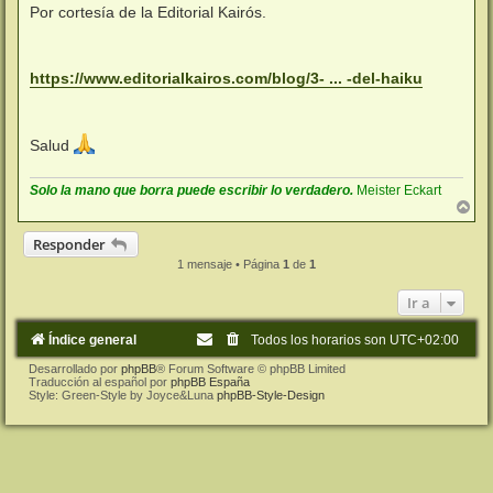
n
Por cortesía de la Editorial Kairós.
s
a
j
e
https://www.editorialkairos.com/blog/3- ... -del-haiku
Salud
Solo la mano que borra puede escribir lo verdadero.
Meister Eckart
A
r
r
Responder
i
1 mensaje • Página
1
de
1
b
a
Ir a
Índice general
Todos los horarios son
UTC+02:00
Desarrollado por
phpBB
® Forum Software © phpBB Limited
Traducción al español por
phpBB España
Style: Green-Style by Joyce&Luna
phpBB-Style-Design