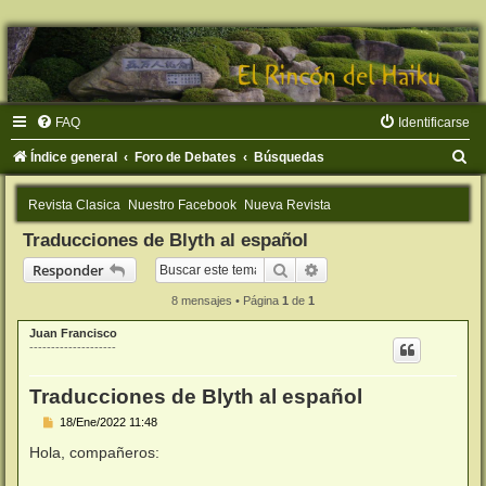
FAQ
Identificarse
B
Índice general
Foro de Debates
Búsquedas
u
Revista Clasica
Nuestro Facebook
Nueva Revista
s
Traducciones de Blyth al español
c
Buscar
Búsqueda avanzada
Responder
a
r
8 mensajes • Página
1
de
1
Juan Francisco
--------------------
Traducciones de Blyth al español
M
18/Ene/2022 11:48
e
n
Hola, compañeros:
s
a