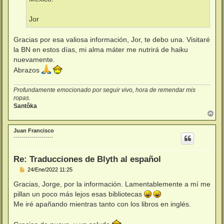
Jor
Gracias por esa valiosa información, Jor, te debo una. Visitaré
la BN en estos días, mi alma máter me nutrirá de haiku
nuevamente.
Abrazos
Profundamente emocionado por seguir vivo, hora de remendar mis
ropas.
Santôka
A
r
r
Juan Francisco
i
--------------------
b
a
Re: Traducciones de Blyth al español
M
24/Ene/2022 11:25
e
n
Gracias, Jorge, por la información. Lamentablemente a mí me
s
pillan un poco más lejos esas bibliotecas
a
j
Me iré apañando mientras tanto con los libros en inglés.
e