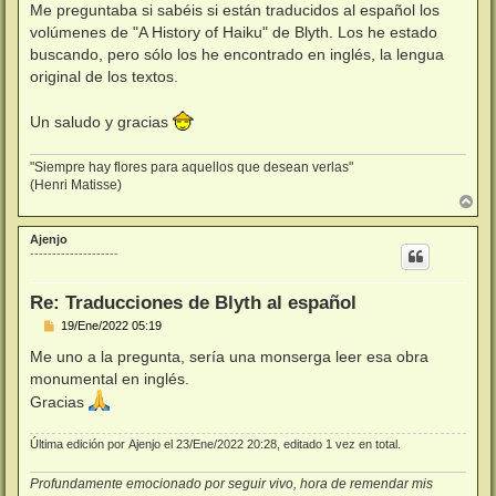
j
Me preguntaba si sabéis si están traducidos al español los
e
volúmenes de "A History of Haiku" de Blyth. Los he estado
buscando, pero sólo los he encontrado en inglés, la lengua
original de los textos.
Un saludo y gracias
"Siempre hay flores para aquellos que desean verlas"
(Henri Matisse)
A
r
r
Ajenjo
i
--------------------
b
a
Re: Traducciones de Blyth al español
M
19/Ene/2022 05:19
e
n
Me uno a la pregunta, sería una monserga leer esa obra
s
monumental en inglés.
a
j
Gracias
e
Última edición por
Ajenjo
el 23/Ene/2022 20:28, editado 1 vez en total.
Profundamente emocionado por seguir vivo, hora de remendar mis