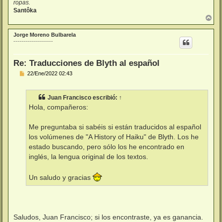
ropas.
Santôka
A
r
r
Jorge Moreno Bulbarela
i
--------------------
b
a
Re: Traducciones de Blyth al español
M
22/Ene/2022 02:43
e
n
s
Juan Francisco
escribió:
↑
a
j
Hola, compañeros:
e
Me preguntaba si sabéis si están traducidos al español
los volúmenes de "A History of Haiku" de Blyth. Los he
estado buscando, pero sólo los he encontrado en
inglés, la lengua original de los textos.
Un saludo y gracias
Saludos, Juan Francisco; si los encontraste, ya es ganancia.