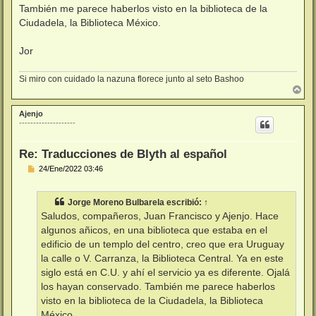
También me parece haberlos visto en la biblioteca de la
Ciudadela, la Biblioteca México.
Jor
Si miro con cuidado la nazuna florece junto al seto Bashoo
A
r
r
Ajenjo
i
--------------------
b
a
Re: Traducciones de Blyth al español
M
24/Ene/2022 03:46
e
n
s
Jorge Moreno Bulbarela
escribió:
↑
a
j
Saludos, compañeros, Juan Francisco y Ajenjo. Hace
e
algunos añicos, en una biblioteca que estaba en el
edificio de un templo del centro, creo que era Uruguay
la calle o V. Carranza, la Biblioteca Central. Ya en este
siglo está en C.U. y ahí el servicio ya es diferente. Ojalá
los hayan conservado. También me parece haberlos
visto en la biblioteca de la Ciudadela, la Biblioteca
México.