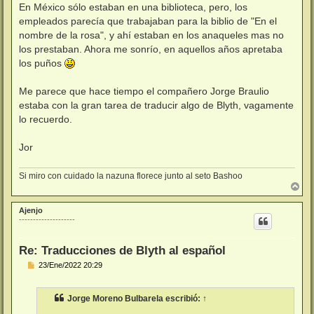
En México sólo estaban en una biblioteca, pero, los
empleados parecía que trabajaban para la biblio de "En el
nombre de la rosa", y ahí estaban en los anaqueles mas no
los prestaban. Ahora me sonrío, en aquellos años apretaba
los puños
Me parece que hace tiempo el compañero Jorge Braulio
estaba con la gran tarea de traducir algo de Blyth, vagamente
lo recuerdo.
Jor
Si miro con cuidado la nazuna florece junto al seto Bashoo
A
r
r
Ajenjo
i
--------------------
b
a
Re: Traducciones de Blyth al español
M
23/Ene/2022 20:29
e
n
s
Jorge Moreno Bulbarela
escribió:
↑
a
j