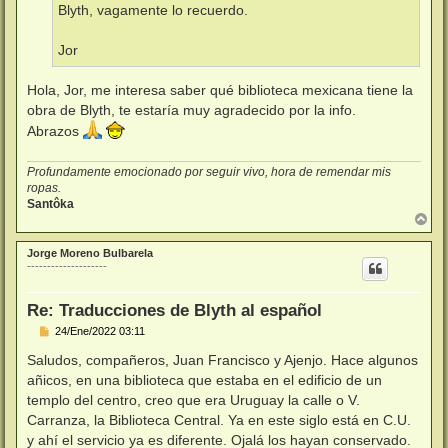
Blyth, vagamente lo recuerdo.
Jor
Hola, Jor, me interesa saber qué biblioteca mexicana tiene la
obra de Blyth, te estaría muy agradecido por la info.
Abrazos
Profundamente emocionado por seguir vivo, hora de remendar mis
ropas.
Santôka
A
r
r
Jorge Moreno Bulbarela
i
--------------------
b
a
Re: Traducciones de Blyth al español
M
24/Ene/2022 03:11
e
n
Saludos, compañeros, Juan Francisco y Ajenjo. Hace algunos
s
añicos, en una biblioteca que estaba en el edificio de un
a
j
templo del centro, creo que era Uruguay la calle o V.
e
Carranza, la Biblioteca Central. Ya en este siglo está en C.U.
y ahí el servicio ya es diferente. Ojalá los hayan conservado.