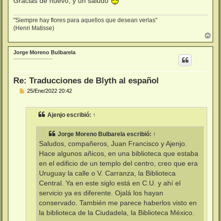
Gracias de nuevo, y un saludo
"Siempre hay flores para aquellos que desean verlas"
(Henri Matisse)
A
r
r
Jorge Moreno Bulbarela
i
--------------------
b
a
Re: Traducciones de Blyth al español
M
25/Ene/2022 20:42
e
n
s
Ajenjo
escribió:
↑
a
j
e
Jorge Moreno Bulbarela
escribió:
↑
Saludos, compañeros, Juan Francisco y Ajenjo.
Hace algunos añicos, en una biblioteca que estaba
en el edificio de un templo del centro, creo que era
Uruguay la calle o V. Carranza, la Biblioteca
Central. Ya en este siglo está en C.U. y ahí el
servicio ya es diferente. Ojalá los hayan
conservado. También me parece haberlos visto en
la biblioteca de la Ciudadela, la Biblioteca México.