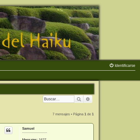
Identificarse
Buscar
Búsqueda avanzada
7 mensajes • Página
1
de
1
Samuel
--------------------
Mensajes:
1627