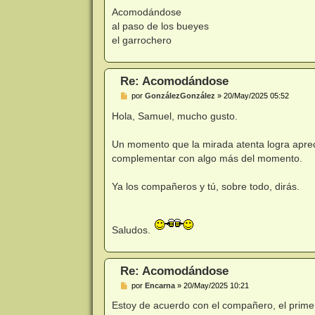
e
n
Acomodándose
s
al paso de los bueyes
a
j
el garrochero
e
Re: Acomodándose
M
por
GonzálezGonzález
»
20/May/2025 05:52
e
n
Hola, Samuel, mucho gusto.
s
a
j
Un momento que la mirada atenta logra apreci
e
complementar con algo más del momento.
Ya los compañeros y tú, sobre todo, dirás.
Saludos.
Re: Acomodándose
M
por
Encarna
»
20/May/2025 10:21
e
n
Estoy de acuerdo con el compañero, el prime
s