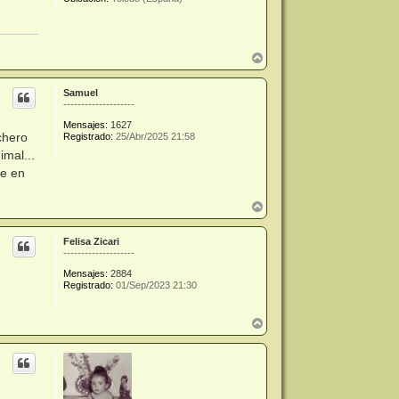
A
r
r
Samuel
i
--------------------
b
a
Mensajes:
1627
chero
Registrado:
25/Abr/2025 21:58
imal...
re en
A
r
r
Felisa Zicari
i
--------------------
b
a
Mensajes:
2884
Registrado:
01/Sep/2023 21:30
A
r
r
i
b
a