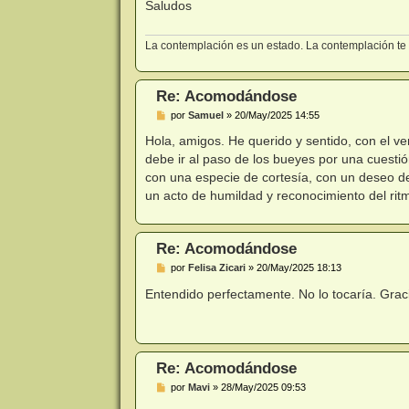
Saludos
a
j
e
La contemplación es un estado. La contemplación te 
Re: Acomodándose
M
por
Samuel
»
20/May/2025 14:55
e
n
Hola, amigos. He querido y sentido, con el v
s
debe ir al paso de los bueyes por una cuestió
a
j
con una especie de cortesía, con un deseo de 
e
un acto de humildad y reconocimiento del ritm
Re: Acomodándose
M
por
Felisa Zicari
»
20/May/2025 18:13
e
n
Entendido perfectamente. No lo tocaría. Grac
s
a
j
e
Re: Acomodándose
M
por
Mavi
»
28/May/2025 09:53
e