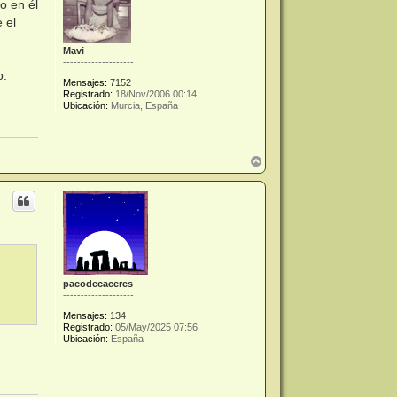
o en él
 el
Mavi
--------------------
o.
Mensajes:
7152
Registrado:
18/Nov/2006 00:14
Ubicación:
Murcia, España
A
r
r
i
b
a
pacodecaceres
--------------------
Mensajes:
134
Registrado:
05/May/2025 07:56
Ubicación:
España