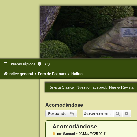
Enlaces rápidos
FAQ
Índice general
Foro de Poemas
Haikus
Revista Clasica
Nuestro Facebook
Nueva Revista
Acomodándose
Buscar
Bús
Responder
Acomodándose
M
por
Samuel
»
20/May/2025 00:11