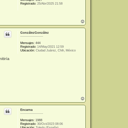
Registrado:
25/Abr/2025 21:58
A
r
r
GonzálezGonzález
i
--------------------
b
a
Mensajes:
444
Registrado:
14/May/2021 12:59
Ubicación:
Ciudad Juárez, Chih, México
itiría
A
r
r
Encarna
i
--------------------
b
a
Mensajes:
1988
Registrado:
30/Oct/2023 08:06
Ubicación:
Toledo (España)