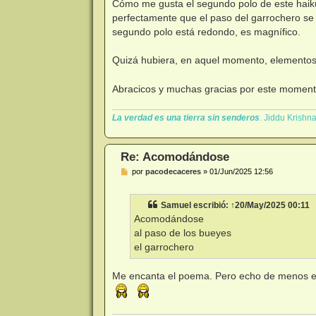
n
Cómo me gusta el segundo polo de este ha
s
perfectamente que el paso del garrochero se
a
j
segundo polo está redondo, es magnífico.
e
Quizá hubiera, en aquel momento, elementos 
Abracicos y muchas gracias por este momen
La verdad es una tierra sin senderos
. Jiddu Krishn
Re: Acomodándose
M
por
pacodecaceres
»
01/Jun/2025 12:56
e
n
s
Samuel
escribió:
↑
20/May/2025 00:11
a
j
Acomodándose
e
al paso de los bueyes
el garrochero
Me encanta el poema. Pero echo de menos el 