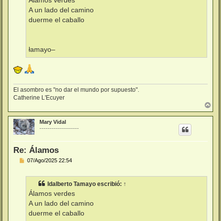
Álamos verdes
e
A un lado del camino
duerme el caballo
łamayo–
El asombro es "no dar el mundo por supuesto".
Catherine L'Ecuyer
A
r
r
Mary Vidal
i
--------------------
b
a
Re: Álamos
M
07/Ago/2025 22:54
e
n
s
Idalberto Tamayo
escribió:
↑
a
j
Álamos verdes
e
A un lado del camino
duerme el caballo