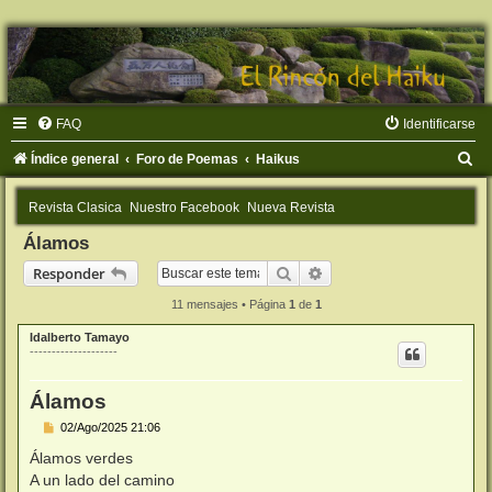
FAQ
Identificarse
B
Índice general
Foro de Poemas
Haikus
u
Revista Clasica
Nuestro Facebook
Nueva Revista
s
Álamos
c
Buscar
Búsqueda avanzada
Responder
a
r
11 mensajes • Página
1
de
1
Idalberto Tamayo
--------------------
Álamos
M
02/Ago/2025 21:06
e
n
Álamos verdes
s
A un lado del camino
a