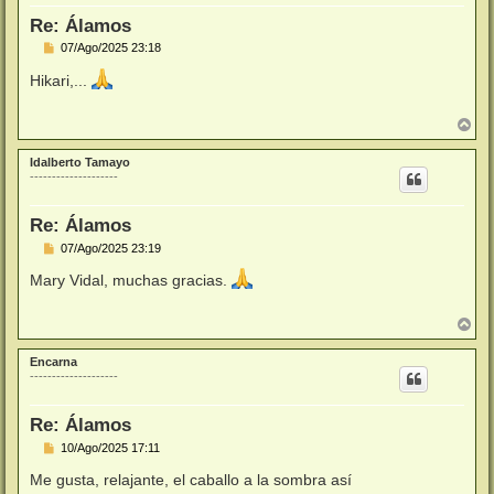
a
Re: Álamos
M
07/Ago/2025 23:18
e
n
Hikari,...
s
a
j
A
e
r
r
Idalberto Tamayo
i
--------------------
b
a
Re: Álamos
M
07/Ago/2025 23:19
e
n
Mary Vidal, muchas gracias.
s
a
j
A
e
r
r
Encarna
i
--------------------
b
a
Re: Álamos
M
10/Ago/2025 17:11
e
n
Me gusta, relajante, el caballo a la sombra así
s