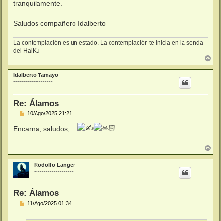
tranquilamente.
a
j
e
Saludos compañero Idalberto
La contemplación es un estado. La contemplación te inicia en la senda
del HaiKu
A
r
r
Idalberto Tamayo
i
--------------------
b
a
Re: Álamos
M
10/Ago/2025 21:21
e
n
Encarna, saludos, ...
s
a
j
A
e
r
r
Rodolfo Langer
i
--------------------
b
a
Re: Álamos
M
11/Ago/2025 01:34
e
n