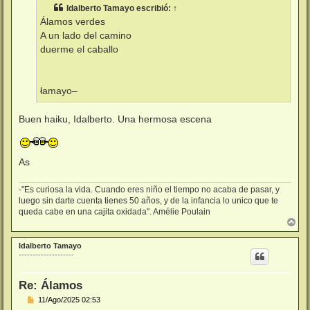
s
Idalberto Tamayo
escribió:
↑
a
j
Álamos verdes
e
A un lado del camino
duerme el caballo
łamayo–
Buen haiku, Idalberto. Una hermosa escena
As
-"Es curiosa la vida. Cuando eres niño el tiempo no acaba de pasar, y
luego sin darte cuenta tienes 50 años, y de la infancia lo unico que te
queda cabe en una cajita oxidada". Amélie Poulain
A
r
r
Idalberto Tamayo
i
--------------------
b
a
Re: Álamos
M
11/Ago/2025 02:53
e