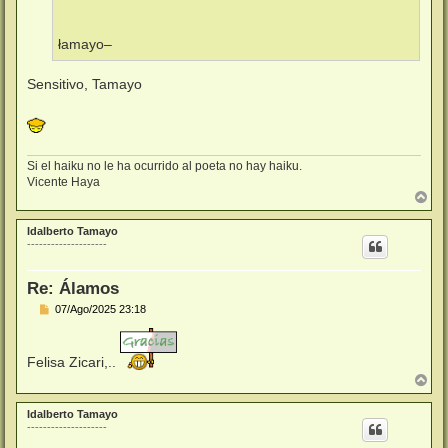
łamayo–
Sensitivo, Tamayo
Si el haiku no le ha ocurrido al poeta no hay haiku.
Vicente Haya
A
r
r
Idalberto Tamayo
i
--------------------
b
a
Re: Álamos
M
07/Ago/2025 23:18
e
n
s
Felisa Zicari,..
a
j
A
e
r
r
Idalberto Tamayo
i
--------------------
b