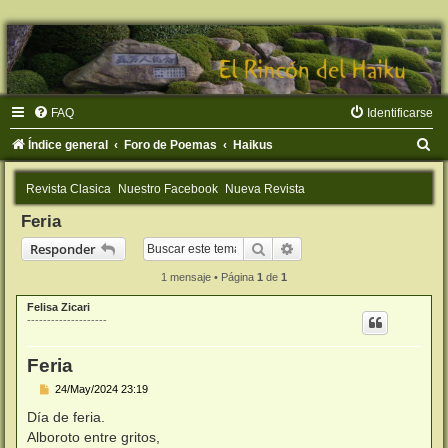
FAQ
Identificarse
B
Índice general
Foro de Poemas
Haikus
u
Revista Clasica
Nuestro Facebook
Nueva Revista
s
Feria
c
Buscar
Búsqueda avanzada
Responder
a
r
1 mensaje • Página
1
de
1
Felisa Zicari
--------------------
Feria
M
24/May/2024 23:19
e
n
Día de feria.
s
Alboroto entre gritos,
a