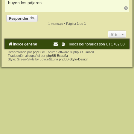
j
huyen los pájaros.
e
A
r
r
Responder
i
1 mensaje • Página
1
de
1
b
a
Ir a
Índice general
Todos los horarios son
UTC+02:00
Desarrollado por
phpBB
® Forum Software © phpBB Limited
Traducción al español por
phpBB España
Style: Green-Style by Joyce&Luna
phpBB-Style-Design